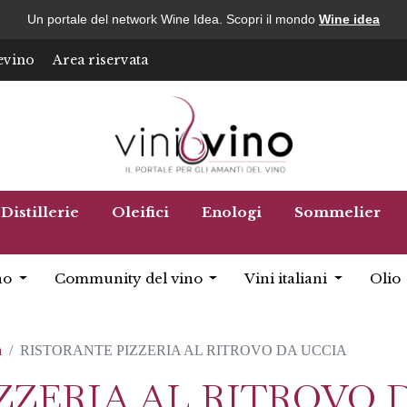
Un portale del network Wine Idea. Scopri il mondo
Wine idea
evino
Area riservata
Distillerie
Oleifici
Enologi
Sommelier
no
Community del vino
Vini italiani
Olio
a
RISTORANTE PIZZERIA AL RITROVO DA UCCIA
ZZERIA AL RITROVO 