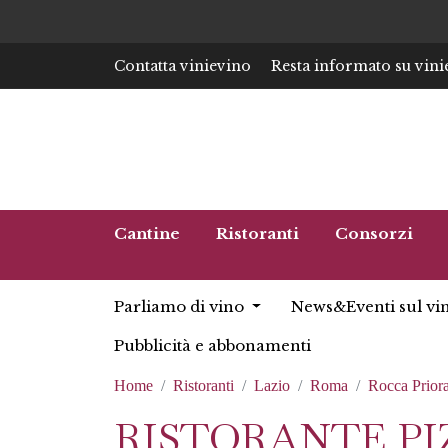
Contatta vinievino
Resta informato su vini
Cantine
Ristoranti
Consorzi
Parliamo di vino
News&Eventi sul vi
Pubblicità e abbonamenti
Home
Ristoranti
Lazio
Roma
Rocca Prior
RISTORANTE PI