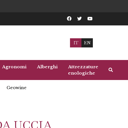
IT
EN
Agronomi
Alberghi
Attrezzature
enologiche
Geowine
DA UCCIA