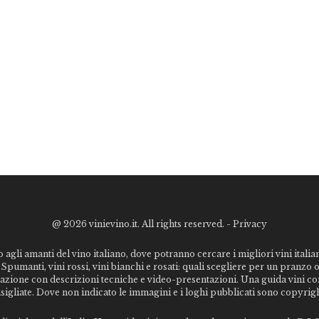
@
2026 vinievino.it. All rights reserved. -
Privacy
o agli amanti del vino italiano, dove potranno cercare i migliori vini italiani
Spumanti, vini rossi, vini bianchi e rosati: quali scegliere per un pranzo 
stazione con descrizioni tecniche e video-presentazioni. Una guida vini c
nsigliate. Dove non indicato le immagini e i loghi pubblicati sono copyrigh