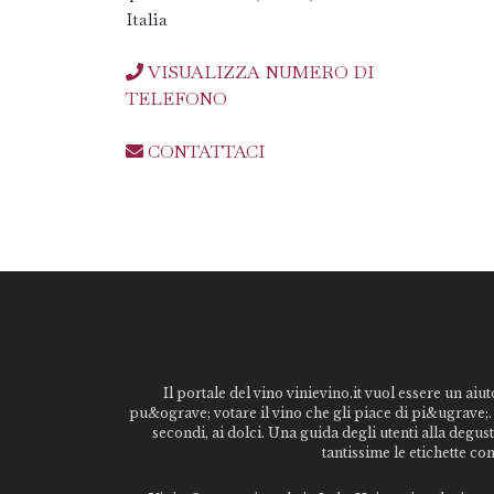
Italia
VISUALIZZA NUMERO DI
TELEFONO
CONTATTACI
Il portale del vino vinievino.it vuol essere un aiut
pu&ograve; votare il vino che gli piace di pi&ugrave;. 
secondi, ai dolci. Una guida degli utenti alla degu
tantissime le etichette co