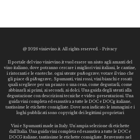
@
2026 vinievino.it. All rights reserved. -
Privacy
Il portale del vino vinievino.it vuol essere un aiuto agli amanti del
vino italiano, dove potranno cercare i migliori vini italiani, le cantine,
i ristoranti e le enoteche. ogni utente pu&ograve; votare il vino che
gli piace di pi&ugrave;. Spumanti, vini rossi, vini bianchi e rosati:
quali scegliere per un pranzo o una cena, come degustarli, come
abbinarli ai primi, ai secondi, ai dolci. Una guida degli utenti alla
degustazione con descrizioni tecniche e video-presentazioni. Una
guida vini completa ed esaustiva a tutte le DOC e DOCg italiane,
tantissime le etichette consigliate. Dove non indicato le immagini e i
loghi pubblicati sono copyright dei legittimi proprietari
Vini e Spumanti made in Italy. Un'ampia selezione di etichette
dall'Italia. Una guida vini completa ed esaustiva a tutte le DOC e
DOCG italiane, tantissime le etichette consigliate. Benvenuto nel