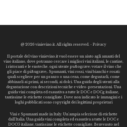
@
2026 vinievino.it. All rights reserved. -
Privacy
Il portale del vino vinievino.it vuol essere un aiuto agli amanti del
vino italiano, dove potranno cercare i migliori vini italiani, le cantine,
i ristoranti e le enoteche. ogni utente pu&ograve; votare il vino che
gli piace di pi&ugrave;. Spumanti, vini rossi, vini bianchi e rosati:
quali scegliere per un pranzo o una cena, come degustarli, come
abbinarli ai primi, ai secondi, ai dolci. Una guida degli utenti alla
degustazione con descrizioni tecniche e video-presentazioni. Una
guida vini completa ed esaustiva a tutte le DOC e DOCg italiane,
tantissime le etichette consigliate. Dove non indicato le immagini e i
loghi pubblicati sono copyright dei legittimi proprietari
Vini e Spumanti made in Italy. Un'ampia selezione di etichette
dall'Italia. Una guida vini completa ed esaustiva a tutte le DOC e
DOCG italiane, tantissime le etichette consigliate. Benvenuto nel