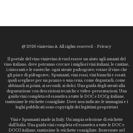
@
2026 vinievino.it. All rights reserved. -
Privacy
Il portale del vino vinievino.it vuol essere un aiuto agli amanti del
vino italiano, dove potranno cercare i migliori vini italiani, le cantine,
i ristoranti e le enoteche. ogni utente pu&ograve; votare il vino che
gli piace di pi&ugrave;. Spumanti, vini rossi, vini bianchi e rosati:
quali scegliere per un pranzo o una cena, come degustarli, come
abbinarli ai primi, ai secondi, ai dolci. Una guida degli utenti alla
degustazione con descrizioni tecniche e video-presentazioni. Una
guida vini completa ed esaustiva a tutte le DOC e DOCg italiane,
tantissime le etichette consigliate. Dove non indicato le immagini e i
loghi pubblicati sono copyright dei legittimi proprietari
Vini e Spumanti made in Italy. Un'ampia selezione di etichette
dall'Italia. Una guida vini completa ed esaustiva a tutte le DOC e
DOCG italiane, tantissime le etichette consigliate. Benvenuto nel