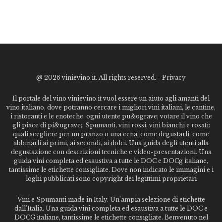
@
2026 vinievino.it. All rights reserved. -
Privacy
Il portale del vino vinievino.it vuol essere un aiuto agli amanti del
vino italiano, dove potranno cercare i migliori vini italiani, le cantine,
i ristoranti e le enoteche. ogni utente pu&ograve; votare il vino che
gli piace di pi&ugrave;. Spumanti, vini rossi, vini bianchi e rosati:
quali scegliere per un pranzo o una cena, come degustarli, come
abbinarli ai primi, ai secondi, ai dolci. Una guida degli utenti alla
degustazione con descrizioni tecniche e video-presentazioni. Una
guida vini completa ed esaustiva a tutte le DOC e DOCg italiane,
tantissime le etichette consigliate. Dove non indicato le immagini e i
loghi pubblicati sono copyright dei legittimi proprietari
Vini e Spumanti made in Italy. Un'ampia selezione di etichette
dall'Italia. Una guida vini completa ed esaustiva a tutte le DOC e
DOCG italiane, tantissime le etichette consigliate. Benvenuto nel