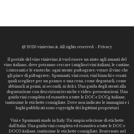
@
2026 vinievino.it. All rights reserved. -
Privacy
Il portale del vino vinievino.it vuol essere un aiuto agli amanti del
vino italiano, dove potranno cercare i migliori vini italiani, le cantine,
i ristoranti e le enoteche. ogni utente pu&ograve; votare il vino che
gli piace di pi&ugrave;. Spumanti, vini rossi, vini bianchi e rosati:
quali scegliere per un pranzo o una cena, come degustarli, come
abbinarli ai primi, ai secondi, ai dolci. Una guida degli utenti alla
degustazione con descrizioni tecniche e video-presentazioni. Una
guida vini completa ed esaustiva a tutte le DOC e DOCg italiane,
tantissime le etichette consigliate. Dove non indicato le immagini e i
loghi pubblicati sono copyright dei legittimi proprietari
Vini e Spumanti made in Italy. Un'ampia selezione di etichette
dall'Italia. Una guida vini completa ed esaustiva a tutte le DOC e
DOCG italiane, tantissime le etichette consigliate. Benvenuto nel