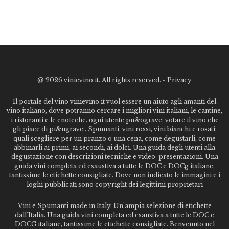
@
2026 vinievino.it. All rights reserved. -
Privacy
Il portale del vino vinievino.it vuol essere un aiuto agli amanti del
vino italiano, dove potranno cercare i migliori vini italiani, le cantine,
i ristoranti e le enoteche. ogni utente pu&ograve; votare il vino che
gli piace di pi&ugrave;. Spumanti, vini rossi, vini bianchi e rosati:
quali scegliere per un pranzo o una cena, come degustarli, come
abbinarli ai primi, ai secondi, ai dolci. Una guida degli utenti alla
degustazione con descrizioni tecniche e video-presentazioni. Una
guida vini completa ed esaustiva a tutte le DOC e DOCg italiane,
tantissime le etichette consigliate. Dove non indicato le immagini e i
loghi pubblicati sono copyright dei legittimi proprietari
Vini e Spumanti made in Italy. Un'ampia selezione di etichette
dall'Italia. Una guida vini completa ed esaustiva a tutte le DOC e
DOCG italiane, tantissime le etichette consigliate. Benvenuto nel