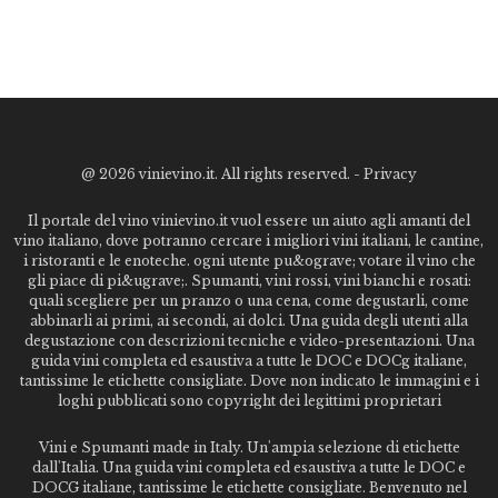
@
2026 vinievino.it. All rights reserved. -
Privacy
Il portale del vino vinievino.it vuol essere un aiuto agli amanti del
vino italiano, dove potranno cercare i migliori vini italiani, le cantine,
i ristoranti e le enoteche. ogni utente pu&ograve; votare il vino che
gli piace di pi&ugrave;. Spumanti, vini rossi, vini bianchi e rosati:
quali scegliere per un pranzo o una cena, come degustarli, come
abbinarli ai primi, ai secondi, ai dolci. Una guida degli utenti alla
degustazione con descrizioni tecniche e video-presentazioni. Una
guida vini completa ed esaustiva a tutte le DOC e DOCg italiane,
tantissime le etichette consigliate. Dove non indicato le immagini e i
loghi pubblicati sono copyright dei legittimi proprietari
Vini e Spumanti made in Italy. Un'ampia selezione di etichette
dall'Italia. Una guida vini completa ed esaustiva a tutte le DOC e
DOCG italiane, tantissime le etichette consigliate. Benvenuto nel