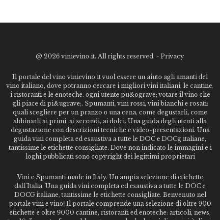
@
2026 vinievino.it. All rights reserved. -
Privacy
Il portale del vino vinievino.it vuol essere un aiuto agli amanti del
vino italiano, dove potranno cercare i migliori vini italiani, le cantine,
i ristoranti e le enoteche. ogni utente pu&ograve; votare il vino che
gli piace di pi&ugrave;. Spumanti, vini rossi, vini bianchi e rosati:
quali scegliere per un pranzo o una cena, come degustarli, come
abbinarli ai primi, ai secondi, ai dolci. Una guida degli utenti alla
degustazione con descrizioni tecniche e video-presentazioni. Una
guida vini completa ed esaustiva a tutte le DOC e DOCg italiane,
tantissime le etichette consigliate. Dove non indicato le immagini e i
loghi pubblicati sono copyright dei legittimi proprietari
Vini e Spumanti made in Italy. Un'ampia selezione di etichette
dall'Italia. Una guida vini completa ed esaustiva a tutte le DOC e
DOCG italiane, tantissime le etichette consigliate. Benvenuto nel
portale vini e vino! Il portale comprende una selezione di oltre 900
etichette e oltre 9000 cantine, ristoranti ed enoteche: articoli, news,