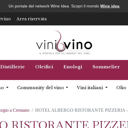
Un portale del network Wine Idea. Scopri il mondo
Wine idea
evino
Area riservata
Distillerie
Oleifici
Enologi
Sommelier
no
Community del vino
Vini italiani
Olio
orgio a Cremano
HOTEL ALBERGO RISTORANTE PIZZERIA 
 RISTORANTE PIZZER