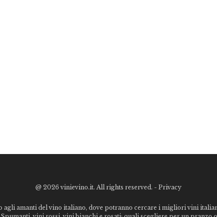
@
2026 vinievino.it. All rights reserved. -
Privacy
o agli amanti del vino italiano, dove potranno cercare i migliori vini italiani
Spumanti, vini rossi, vini bianchi e rosati: quali scegliere per un pranzo 