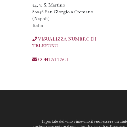
24, v. S. Martino
80046 San Giorgio a Cremano
(Napoli)
Italia
VISUALIZZA NUMERO DI
TELEFONO
CONTATTACI
Il portale del vino vinievino.it vuol essere un aiut
pu&ograve; votare il vino che gli piace di pi&ugrave;. 