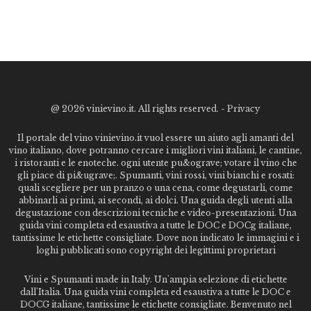
@
2026 vinievino.it. All rights reserved. -
Privacy
Il portale del vino vinievino.it vuol essere un aiuto agli amanti del
vino italiano, dove potranno cercare i migliori vini italiani, le cantine,
i ristoranti e le enoteche. ogni utente pu&ograve; votare il vino che
gli piace di pi&ugrave;. Spumanti, vini rossi, vini bianchi e rosati:
quali scegliere per un pranzo o una cena, come degustarli, come
abbinarli ai primi, ai secondi, ai dolci. Una guida degli utenti alla
degustazione con descrizioni tecniche e video-presentazioni. Una
guida vini completa ed esaustiva a tutte le DOC e DOCg italiane,
tantissime le etichette consigliate. Dove non indicato le immagini e i
loghi pubblicati sono copyright dei legittimi proprietari
Vini e Spumanti made in Italy. Un'ampia selezione di etichette
dall'Italia. Una guida vini completa ed esaustiva a tutte le DOC e
DOCG italiane, tantissime le etichette consigliate. Benvenuto nel