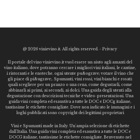
@
2026 vinievino.it. All rights reserved. -
Privacy
Il portale del vino vinievino.it vuol essere un aiuto agli amanti del
vino italiano, dove potranno cercare i migliori vini italiani, le cantine,
i ristoranti e le enoteche. ogni utente pu&ograve; votare il vino che
gli piace di pi&ugrave;. Spumanti, vini rossi, vini bianchi e rosati:
quali scegliere per un pranzo o una cena, come degustarli, come
abbinarli ai primi, ai secondi, ai dolci. Una guida degli utenti alla
degustazione con descrizioni tecniche e video-presentazioni. Una
guida vini completa ed esaustiva a tutte le DOC e DOCg italiane,
tantissime le etichette consigliate. Dove non indicato le immagini e i
loghi pubblicati sono copyright dei legittimi proprietari
Vini e Spumanti made in Italy. Un'ampia selezione di etichette
dall'Italia. Una guida vini completa ed esaustiva a tutte le DOC e
DOCG italiane, tantissime le etichette consigliate. Benvenuto nel