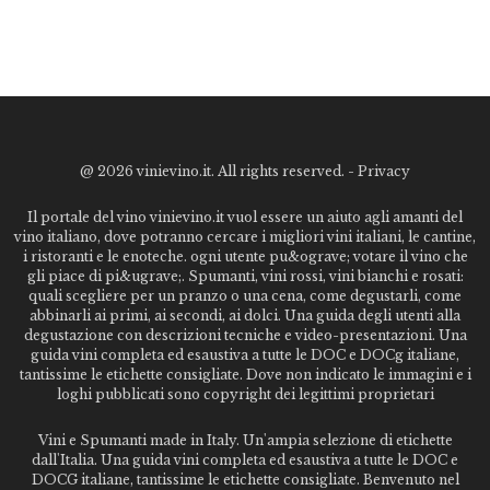
@
2026 vinievino.it. All rights reserved. -
Privacy
Il portale del vino vinievino.it vuol essere un aiuto agli amanti del
vino italiano, dove potranno cercare i migliori vini italiani, le cantine,
i ristoranti e le enoteche. ogni utente pu&ograve; votare il vino che
gli piace di pi&ugrave;. Spumanti, vini rossi, vini bianchi e rosati:
quali scegliere per un pranzo o una cena, come degustarli, come
abbinarli ai primi, ai secondi, ai dolci. Una guida degli utenti alla
degustazione con descrizioni tecniche e video-presentazioni. Una
guida vini completa ed esaustiva a tutte le DOC e DOCg italiane,
tantissime le etichette consigliate. Dove non indicato le immagini e i
loghi pubblicati sono copyright dei legittimi proprietari
Vini e Spumanti made in Italy. Un'ampia selezione di etichette
dall'Italia. Una guida vini completa ed esaustiva a tutte le DOC e
DOCG italiane, tantissime le etichette consigliate. Benvenuto nel