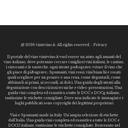
@
2026 vinievino.it. All rights reserved. -
Privacy
Il portale del vino vinievino.it vuol essere un aiuto agli amanti del
vino italiano, dove potranno cercare i migliori vini italiani, le cantine,
i ristoranti e le enoteche. ogni utente pu&ograve; votare il vino che
gli piace di pi&ugrave;. Spumanti, vini rossi, vini bianchi e rosati:
quali scegliere per un pranzo o una cena, come degustarli, come
abbinarli ai primi, ai secondi, ai dolci. Una guida degli utenti alla
degustazione con descrizioni tecniche e video-presentazioni. Una
guida vini completa ed esaustiva a tutte le DOC e DOCg italiane,
tantissime le etichette consigliate. Dove non indicato le immagini e i
loghi pubblicati sono copyright dei legittimi proprietari
Vini e Spumanti made in Italy. Un'ampia selezione di etichette
dall'Italia. Una guida vini completa ed esaustiva a tutte le DOC e
DOCG italiane, tantissime le etichette consigliate. Benvenuto nel