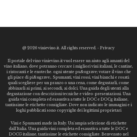
@
2026 vinievino.it. All rights reserved. -
Privacy
Il portale del vino vinievino.it vuol essere un aiuto agli amanti del
vino italiano, dove potranno cercare i migliori vini italiani, le cantine,
i ristoranti e le enoteche. ogni utente pu&ograve; votare il vino che
gli piace di pi&ugrave;. Spumanti, vini rossi, vini bianchi e rosati:
quali scegliere per un pranzo o una cena, come degustarli, come
abbinarli ai primi, ai secondi, ai dolci. Una guida degli utenti alla
degustazione con descrizioni tecniche e video-presentazioni. Una
guida vini completa ed esaustiva a tutte le DOC e DOCg italiane,
tantissime le etichette consigliate. Dove non indicato le immagini e i
loghi pubblicati sono copyright dei legittimi proprietari
Vini e Spumanti made in Italy. Un'ampia selezione di etichette
dall'Italia. Una guida vini completa ed esaustiva a tutte le DOC e
DOCG italiane, tantissime le etichette consigliate. Benvenuto nel