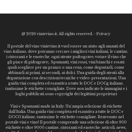
@
2026 vinievino.it. All rights reserved. -
Privacy
Il portale del vino vinievino.it vuol essere un aiuto agli amanti del
vino italiano, dove potranno cercare i migliori vini italiani, le cantine,
i ristoranti e le enoteche. ogni utente pu&ograve; votare il vino che
gli piace di pi&ugrave;. Spumanti, vini rossi, vini bianchi e rosati:
quali scegliere per un pranzo o una cena, come degustarli, come
abbinarli ai primi, ai secondi, ai dolci. Una guida degli utenti alla
degustazione con descrizioni tecniche e video-presentazioni. Una
guida vini completa ed esaustiva a tutte le DOC e DOCg italiane,
tantissime le etichette consigliate. Dove non indicato le immagini e i
loghi pubblicati sono copyright dei legittimi proprietari
Vini e Spumanti made in Italy. Un'ampia selezione di etichette
dall'Italia. Una guida vini completa ed esaustiva a tutte le DOC e
DOCG italiane, tantissime le etichette consigliate. Benvenuto nel
portale vini e vino! Il portale comprende una selezione di oltre 900
etichette e oltre 9000 cantine, ristoranti ed enoteche: articoli, news,