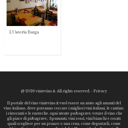
L'Osteria Barga
@
2026 vinievino.it. All rights reserved. -
Privacy
Il portale del vino vinievino.it vuol essere un aiuto agli amanti del
vino italiano, dove potranno cercare i migliori vini italiani, le cantine,
i ristoranti e le enoteche. ogni utente pu&ograve; votare il vino che
gli piace di pi&ugrave;. Spumanti, vini rossi, vini bianchi e rosati:
quali scegliere per un pranzo o una cena, come degustarli, come