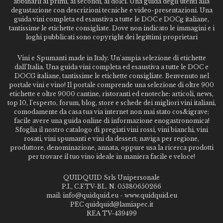
abbinarli ai primi, ai secondi, ai dolci. Una guida degli utenti alla
degustazione con descrizioni tecniche e video-presentazioni. Una
guida vini completa ed esaustiva a tutte le DOC e DOCg italiane,
tantissime le etichette consigliate. Dove non indicato le immagini e i
loghi pubblicati sono copyright dei legittimi proprietari
Vini e Spumanti made in Italy. Un'ampia selezione di etichette
dall'Italia. Una guida vini completa ed esaustiva a tutte le DOC e
DOCG italiane, tantissime le etichette consigliate. Benvenuto nel
portale vini e vino! Il portale comprende una selezione di oltre 900
etichette e oltre 9000 cantine, ristoranti ed enoteche: articoli, news,
top 10, l'esperto, forum, blog, store e schede dei migliori vini italiani,
comodamente da casa tua via internet non mai stato cos&igrave;
facile avere una guida online di informazione enogastronomica!
Sfoglia il nostro catalogo di pregiati vini rossi, vini bianchi, vini
rosati, vini spumanti e vini da dessert; naviga per regione,
produttore, denominazione, annata, oppure usa la ricerca prodotti
per trovare il tuo vino ideale in maniera facile e veloce!
QUIDQUID Srls Unipersonale
P.I., C.F.TV-BL. N. 05380650266
mail: info@quidquid.eu - www.quidquid.eu
PEC quidquid@lamiapec.it
REA TV-439499