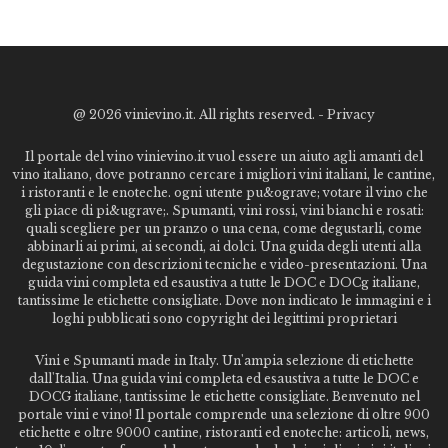
@
2026 vinievino.it. All rights reserved. -
Privacy
Il portale del vino vinievino.it vuol essere un aiuto agli amanti del
vino italiano, dove potranno cercare i migliori vini italiani, le cantine,
i ristoranti e le enoteche. ogni utente pu&ograve; votare il vino che
gli piace di pi&ugrave;. Spumanti, vini rossi, vini bianchi e rosati:
quali scegliere per un pranzo o una cena, come degustarli, come
abbinarli ai primi, ai secondi, ai dolci. Una guida degli utenti alla
degustazione con descrizioni tecniche e video-presentazioni. Una
guida vini completa ed esaustiva a tutte le DOC e DOCg italiane,
tantissime le etichette consigliate. Dove non indicato le immagini e i
loghi pubblicati sono copyright dei legittimi proprietari
Vini e Spumanti made in Italy. Un'ampia selezione di etichette
dall'Italia. Una guida vini completa ed esaustiva a tutte le DOC e
DOCG italiane, tantissime le etichette consigliate. Benvenuto nel
portale vini e vino! Il portale comprende una selezione di oltre 900
etichette e oltre 9000 cantine, ristoranti ed enoteche: articoli, news,