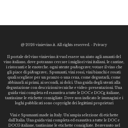
@
2026 vinievino.it. All rights reserved. -
Privacy
Il portale del vino vinievino.it vuol essere un aiuto agli amanti del
vino italiano, dove potranno cercare i migliori vini italiani, le cantine,
i ristoranti e le enoteche. ogni utente pu&ograve; votare il vino che
gli piace di pi&ugrave;. Spumanti, vini rossi, vini bianchi e rosati:
quali scegliere per un pranzo o una cena, come degustarli, come
abbinarli ai primi, ai secondi, ai dolci. Una guida degli utenti alla
degustazione con descrizioni tecniche e video-presentazioni. Una
guida vini completa ed esaustiva a tutte le DOC e DOCg italiane,
tantissime le etichette consigliate. Dove non indicato le immagini e i
loghi pubblicati sono copyright dei legittimi proprietari
Vini e Spumanti made in Italy. Un'ampia selezione di etichette
dall'Italia. Una guida vini completa ed esaustiva a tutte le DOC e
DOCG italiane, tantissime le etichette consigliate. Benvenuto nel