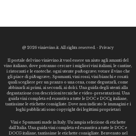
@
2026 vinievino.it. All rights reserved. -
Privacy
Il portale del vino vinievino.it vuol essere un aiuto agli amanti del
vino italiano, dove potranno cercare i migliori vini italiani, le cantine,
i ristoranti e le enoteche. ogni utente pu&ograve; votare il vino che
gli piace di pi&ugrave;. Spumanti, vini rossi, vini bianchi e rosati:
quali scegliere per un pranzo o una cena, come degustarli, come
abbinarli ai primi, ai secondi, ai dolci. Una guida degli utenti alla
degustazione con descrizioni tecniche e video-presentazioni. Una
guida vini completa ed esaustiva a tutte le DOC e DOCg italiane,
tantissime le etichette consigliate. Dove non indicato le immagini e i
loghi pubblicati sono copyright dei legittimi proprietari
Vini e Spumanti made in Italy. Un'ampia selezione di etichette
dall'Italia. Una guida vini completa ed esaustiva a tutte le DOC e
DOCG italiane, tantissime le etichette consigliate. Benvenuto nel