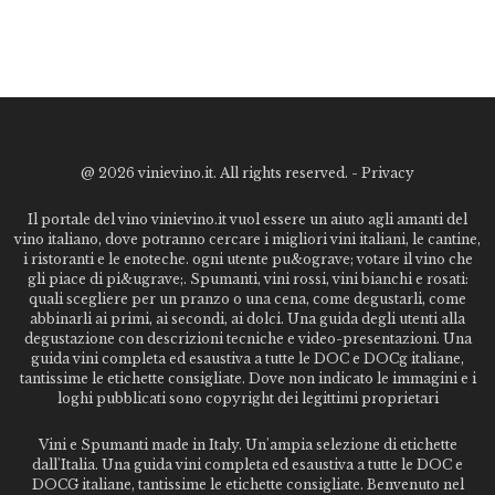
@
2026 vinievino.it. All rights reserved. -
Privacy
Il portale del vino vinievino.it vuol essere un aiuto agli amanti del
vino italiano, dove potranno cercare i migliori vini italiani, le cantine,
i ristoranti e le enoteche. ogni utente pu&ograve; votare il vino che
gli piace di pi&ugrave;. Spumanti, vini rossi, vini bianchi e rosati:
quali scegliere per un pranzo o una cena, come degustarli, come
abbinarli ai primi, ai secondi, ai dolci. Una guida degli utenti alla
degustazione con descrizioni tecniche e video-presentazioni. Una
guida vini completa ed esaustiva a tutte le DOC e DOCg italiane,
tantissime le etichette consigliate. Dove non indicato le immagini e i
loghi pubblicati sono copyright dei legittimi proprietari
Vini e Spumanti made in Italy. Un'ampia selezione di etichette
dall'Italia. Una guida vini completa ed esaustiva a tutte le DOC e
DOCG italiane, tantissime le etichette consigliate. Benvenuto nel