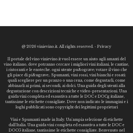
@
2026 vinievino.it. All rights reserved. -
Privacy
Il portale del vino vinievino.it vuol essere un aiuto agli amanti del
vino italiano, dove potranno cercare i migliori vini italiani, le cantine,
i ristoranti e le enoteche. ogni utente pu&ograve; votare il vino che
gli piace di pi&ugrave;. Spumanti, vini rossi, vini bianchi e rosati:
quali scegliere per un pranzo o una cena, come degustarli, come
abbinarli ai primi, ai secondi, ai dolci. Una guida degli utenti alla
degustazione con descrizioni tecniche e video-presentazioni. Una
guida vini completa ed esaustiva a tutte le DOC e DOCg italiane,
tantissime le etichette consigliate. Dove non indicato le immagini e i
loghi pubblicati sono copyright dei legittimi proprietari
Vini e Spumanti made in Italy. Un'ampia selezione di etichette
dall'Italia. Una guida vini completa ed esaustiva a tutte le DOC e
DOCG italiane, tantissime le etichette consigliate. Benvenuto nel