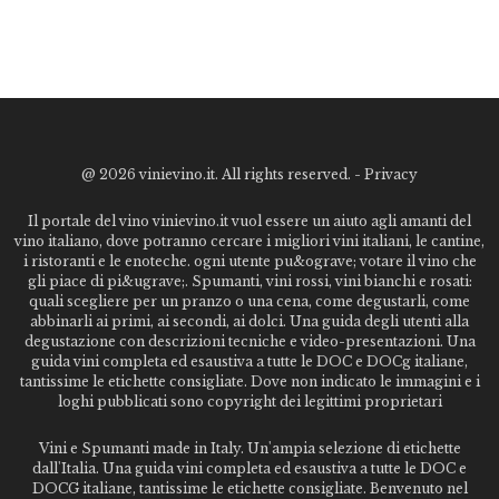
@
2026 vinievino.it. All rights reserved. -
Privacy
Il portale del vino vinievino.it vuol essere un aiuto agli amanti del
vino italiano, dove potranno cercare i migliori vini italiani, le cantine,
i ristoranti e le enoteche. ogni utente pu&ograve; votare il vino che
gli piace di pi&ugrave;. Spumanti, vini rossi, vini bianchi e rosati:
quali scegliere per un pranzo o una cena, come degustarli, come
abbinarli ai primi, ai secondi, ai dolci. Una guida degli utenti alla
degustazione con descrizioni tecniche e video-presentazioni. Una
guida vini completa ed esaustiva a tutte le DOC e DOCg italiane,
tantissime le etichette consigliate. Dove non indicato le immagini e i
loghi pubblicati sono copyright dei legittimi proprietari
Vini e Spumanti made in Italy. Un'ampia selezione di etichette
dall'Italia. Una guida vini completa ed esaustiva a tutte le DOC e
DOCG italiane, tantissime le etichette consigliate. Benvenuto nel