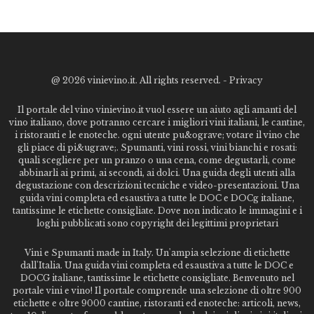
@
2026 vinievino.it. All rights reserved. -
Privacy
Il portale del vino vinievino.it vuol essere un aiuto agli amanti del
vino italiano, dove potranno cercare i migliori vini italiani, le cantine,
i ristoranti e le enoteche. ogni utente pu&ograve; votare il vino che
gli piace di pi&ugrave;. Spumanti, vini rossi, vini bianchi e rosati:
quali scegliere per un pranzo o una cena, come degustarli, come
abbinarli ai primi, ai secondi, ai dolci. Una guida degli utenti alla
degustazione con descrizioni tecniche e video-presentazioni. Una
guida vini completa ed esaustiva a tutte le DOC e DOCg italiane,
tantissime le etichette consigliate. Dove non indicato le immagini e i
loghi pubblicati sono copyright dei legittimi proprietari
Vini e Spumanti made in Italy. Un'ampia selezione di etichette
dall'Italia. Una guida vini completa ed esaustiva a tutte le DOC e
DOCG italiane, tantissime le etichette consigliate. Benvenuto nel
portale vini e vino! Il portale comprende una selezione di oltre 900
etichette e oltre 9000 cantine, ristoranti ed enoteche: articoli, news,