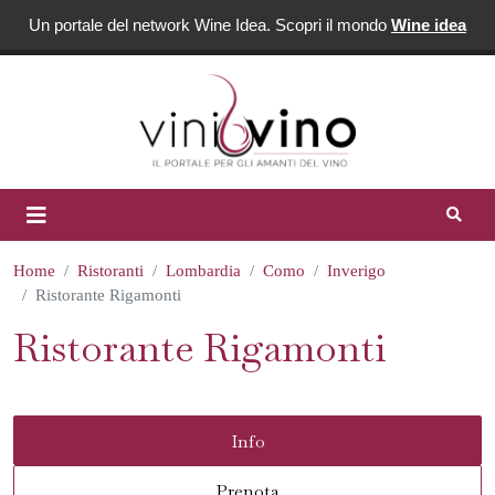
Un portale del network Wine Idea. Scopri il mondo
Wine idea
Home
Ristoranti
Lombardia
Como
Inverigo
Ristorante Rigamonti
Ristorante Rigamonti
Info
Prenota