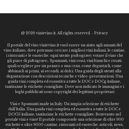
@
2026 vinievino.it. All rights reserved. -
Privacy
Il portale del vino vinievino.it vuol essere un aiuto agli amanti del
vino italiano, dove potranno cercare i migliori vini italiani, le cantine,
i ristoranti e le enoteche. ogni utente pu&ograve; votare il vino che
gli piace di pi&ugrave;. Spumanti, vini rossi, vini bianchi e rosati:
quali scegliere per un pranzo o una cena, come degustarli, come
abbinarli ai primi, ai secondi, ai dolci. Una guida degli utenti alla
degustazione con descrizioni tecniche e video-presentazioni. Una
guida vini completa ed esaustiva a tutte le DOC e DOCg italiane,
tantissime le etichette consigliate. Dove non indicato le immagini e i
loghi pubblicati sono copyright dei legittimi proprietari
Vini e Spumanti made in Italy. Un'ampia selezione di etichette
dall'Italia. Una guida vini completa ed esaustiva a tutte le DOC e
DOCG italiane, tantissime le etichette consigliate. Benvenuto nel
portale vini e vino! Il portale comprende una selezione di oltre 900
etichette e oltre 9000 cantine, ristoranti ed enoteche: articoli, news,