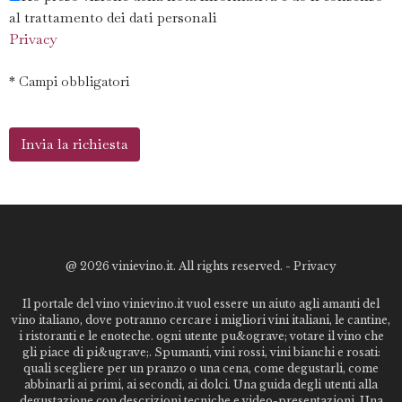
al trattamento dei dati personali
Privacy
* Campi obbligatori
@
2026 vinievino.it. All rights reserved. -
Privacy
Il portale del vino vinievino.it vuol essere un aiuto agli amanti del
vino italiano, dove potranno cercare i migliori vini italiani, le cantine,
i ristoranti e le enoteche. ogni utente pu&ograve; votare il vino che
gli piace di pi&ugrave;. Spumanti, vini rossi, vini bianchi e rosati:
quali scegliere per un pranzo o una cena, come degustarli, come
abbinarli ai primi, ai secondi, ai dolci. Una guida degli utenti alla
degustazione con descrizioni tecniche e video-presentazioni. Una