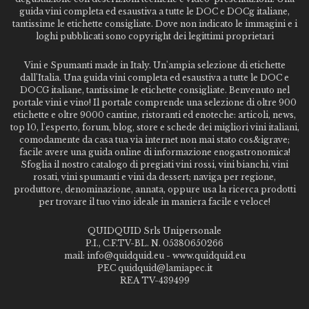
guida vini completa ed esaustiva a tutte le DOC e DOCg italiane,
tantissime le etichette consigliate. Dove non indicato le immagini e i
loghi pubblicati sono copyright dei legittimi proprietari
Vini e Spumanti made in Italy. Un'ampia selezione di etichette
dall'Italia. Una guida vini completa ed esaustiva a tutte le DOC e
DOCG italiane, tantissime le etichette consigliate. Benvenuto nel
portale vini e vino! Il portale comprende una selezione di oltre 900
etichette e oltre 9000 cantine, ristoranti ed enoteche: articoli, news,
top 10, l'esperto, forum, blog, store e schede dei migliori vini italiani,
comodamente da casa tua via internet non mai stato cos&igrave;
facile avere una guida online di informazione enogastronomica!
Sfoglia il nostro catalogo di pregiati vini rossi, vini bianchi, vini
rosati, vini spumanti e vini da dessert; naviga per regione,
produttore, denominazione, annata, oppure usa la ricerca prodotti
per trovare il tuo vino ideale in maniera facile e veloce!
QUIDQUID Srls Unipersonale
P.I., C.F.TV-BL. N. 05380650266
mail: info@quidquid.eu - www.quidquid.eu
PEC quidquid@lamiapec.it
REA TV-439499