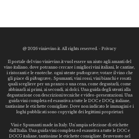
@
2026 vinievino.it. All rights reserved. -
Privacy
Il portale del vino vinievino.it vuol essere un aiuto agli amanti del
vino italiano, dove potranno cercare i migliori vini italiani, le cantine,
i ristoranti e le enoteche. ogni utente pu&ograve; votare il vino che
gli piace di pi&ugrave;. Spumanti, vini rossi, vini bianchi e rosati:
quali scegliere per un pranzo o una cena, come degustarli, come
abbinarli ai primi, ai secondi, ai dolci. Una guida degli utenti alla
degustazione con descrizioni tecniche e video-presentazioni. Una
guida vini completa ed esaustiva a tutte le DOC e DOCg italiane,
tantissime le etichette consigliate. Dove non indicato le immagini e i
loghi pubblicati sono copyright dei legittimi proprietari
Vini e Spumanti made in Italy. Un'ampia selezione di etichette
dall'Italia. Una guida vini completa ed esaustiva a tutte le DOC e
DOCG italiane, tantissime le etichette consigliate. Benvenuto nel