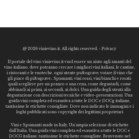
@
2026 vinievino.it. All rights reserved. -
Privacy
Il portale del vino vinievino.it vuol essere un aiuto agli amanti del
vino italiano, dove potranno cercare i migliori vini italiani, le cantine,
i ristoranti e le enoteche. ogni utente pu&ograve; votare il vino che
gli piace di pi&ugrave;. Spumanti, vini rossi, vini bianchi e rosati:
quali scegliere per un pranzo o una cena, come degustarli, come
abbinarli ai primi, ai secondi, ai dolci. Una guida degli utenti alla
degustazione con descrizioni tecniche e video-presentazioni. Una
guida vini completa ed esaustiva a tutte le DOC e DOCg italiane,
tantissime le etichette consigliate. Dove non indicato le immagini e i
loghi pubblicati sono copyright dei legittimi proprietari
Vini e Spumanti made in Italy. Un'ampia selezione di etichette
dall'Italia. Una guida vini completa ed esaustiva a tutte le DOC e
DOCG italiane, tantissime le etichette consigliate. Benvenuto nel