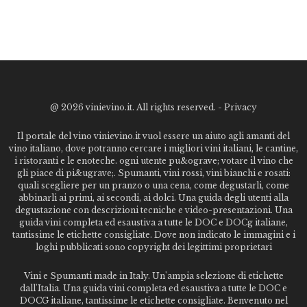
@
2026 vinievino.it. All rights reserved. -
Privacy
Il portale del vino vinievino.it vuol essere un aiuto agli amanti del
vino italiano, dove potranno cercare i migliori vini italiani, le cantine,
i ristoranti e le enoteche. ogni utente pu&ograve; votare il vino che
gli piace di pi&ugrave;. Spumanti, vini rossi, vini bianchi e rosati:
quali scegliere per un pranzo o una cena, come degustarli, come
abbinarli ai primi, ai secondi, ai dolci. Una guida degli utenti alla
degustazione con descrizioni tecniche e video-presentazioni. Una
guida vini completa ed esaustiva a tutte le DOC e DOCg italiane,
tantissime le etichette consigliate. Dove non indicato le immagini e i
loghi pubblicati sono copyright dei legittimi proprietari
Vini e Spumanti made in Italy. Un'ampia selezione di etichette
dall'Italia. Una guida vini completa ed esaustiva a tutte le DOC e
DOCG italiane, tantissime le etichette consigliate. Benvenuto nel