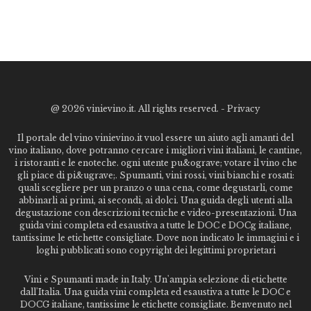
@
2026 vinievino.it. All rights reserved. -
Privacy
Il portale del vino vinievino.it vuol essere un aiuto agli amanti del
vino italiano, dove potranno cercare i migliori vini italiani, le cantine,
i ristoranti e le enoteche. ogni utente pu&ograve; votare il vino che
gli piace di pi&ugrave;. Spumanti, vini rossi, vini bianchi e rosati:
quali scegliere per un pranzo o una cena, come degustarli, come
abbinarli ai primi, ai secondi, ai dolci. Una guida degli utenti alla
degustazione con descrizioni tecniche e video-presentazioni. Una
guida vini completa ed esaustiva a tutte le DOC e DOCg italiane,
tantissime le etichette consigliate. Dove non indicato le immagini e i
loghi pubblicati sono copyright dei legittimi proprietari
Vini e Spumanti made in Italy. Un'ampia selezione di etichette
dall'Italia. Una guida vini completa ed esaustiva a tutte le DOC e
DOCG italiane, tantissime le etichette consigliate. Benvenuto nel