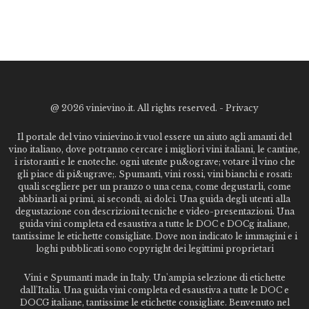
@
2026 vinievino.it. All rights reserved. -
Privacy
Il portale del vino vinievino.it vuol essere un aiuto agli amanti del
vino italiano, dove potranno cercare i migliori vini italiani, le cantine,
i ristoranti e le enoteche. ogni utente pu&ograve; votare il vino che
gli piace di pi&ugrave;. Spumanti, vini rossi, vini bianchi e rosati:
quali scegliere per un pranzo o una cena, come degustarli, come
abbinarli ai primi, ai secondi, ai dolci. Una guida degli utenti alla
degustazione con descrizioni tecniche e video-presentazioni. Una
guida vini completa ed esaustiva a tutte le DOC e DOCg italiane,
tantissime le etichette consigliate. Dove non indicato le immagini e i
loghi pubblicati sono copyright dei legittimi proprietari
Vini e Spumanti made in Italy. Un'ampia selezione di etichette
dall'Italia. Una guida vini completa ed esaustiva a tutte le DOC e
DOCG italiane, tantissime le etichette consigliate. Benvenuto nel