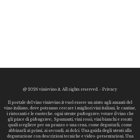
@
2026 vinievino.it. All rights reserved. -
Privacy
Il portale del vino vinievino.it vuol essere un aiuto agli amanti del
vino italiano, dove potranno cercare i migliori vini italiani, le cantine,
i ristoranti e le enoteche. ogni utente pu&ograve; votare il vino che
gli piace di pi&ugrave;. Spumanti, vini rossi, vini bianchi e rosati:
quali scegliere per un pranzo o una cena, come degustarli, come
abbinarli ai primi, ai secondi, ai dolci. Una guida degli utenti alla
degustazione con descrizioni tecniche e video-presentazioni. Una