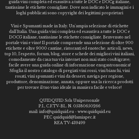
guida vini completa ed esaustiva a tutte le DOC e DOCg italiane,
tantissime le etichette consigliate. Dove non indicato le immagini e i
loghi pubblicati sono copyright dei legittimi proprietari
Vini e Spumanti made in Italy. Un'ampia selezione di etichette
dall'Italia. Una guida vini completa ed esaustiva a tutte le DOC e
DOCG italiane, tantissime le etichette consigliate. Benvenuto nel
portale vini e vino! Il portale comprende una selezione di oltre 900
etichette e oltre 9000 cantine, ristoranti ed enoteche: articoli, news,
top 10, l'esperto, forum, blog, store e schede dei migliori vini italiani,
comodamente da casa tua via internet non mai stato cos&igrave;
facile avere una guida online di informazione enogastronomica!
Sfoglia il nostro catalogo di pregiati vini rossi, vini bianchi, vini
rosati, vini spumanti e vini da dessert; naviga per regione,
produttore, denominazione, annata, oppure usa la ricerca prodotti
per trovare il tuo vino ideale in maniera facile e veloce!
QUIDQUID Srls Unipersonale
P.I., C.F.TV-BL. N. 05380650266
mail: info@quidquid.eu - www.quidquid.eu
PEC quidquid@lamiapec.it
REA TV-439499