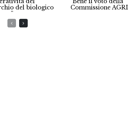
ne il voto della
nonostante gli sbalz
missione AGRI, ma
climatici
sun compromesso
19/06/2026
 principi del
logico"
7/2026