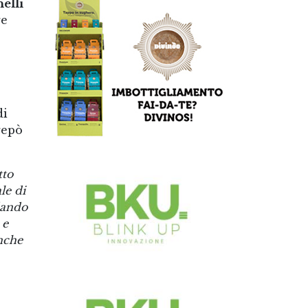
elli
re
di
repò
tto
le di
dando
 e
anche