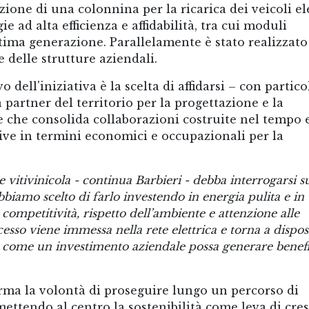
zione di una colonnina per la ricarica dei veicoli ele
ie ad alta efficienza e affidabilità, tra cui moduli
ltima generazione. Parallelamente è stato realizzat
 delle strutture aziendali.
 dell'iniziativa è la scelta di affidarsi – con partico
a partner del territorio per la progettazione e la
e che consolida collaborazioni costruite nel tempo 
ive in termini economici e occupazionali per la
vitivinicola - continua Barbieri - debba interrogarsi s
bbiamo scelto di farlo investendo in energia pulita e in
ompetitività, rispetto dell’ambiente e attenzione alle
cesso viene immessa nella rete elettrica e torna a dispo
di come un investimento aziendale possa generare benefi
erma la volontà di proseguire lungo un percorso di
mettendo al centro la sostenibilità come leva di cres