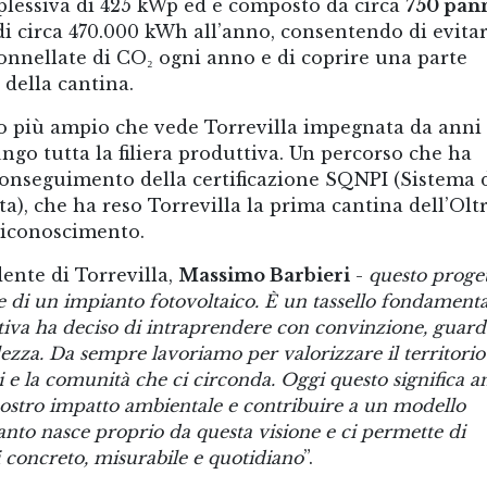
plessiva di 425 kWp ed è composto da circa
750 pann
di circa 470.000 kWh all’anno, consentendo di evita
tonnellate di CO₂ ogni anno e di coprire una parte
 della cantina.
rso più ampio che vede Torrevilla impegnata da anni
ungo tutta la filiera produttiva. Un percorso che ha
onseguimento della certificazione SQNPI (Sistema 
), che ha reso Torrevilla la prima cantina dell’Olt
riconoscimento.
dente di Torrevilla,
Massimo Barbieri
-
questo proge
e di un impianto fotovoltaico. È un tassello fondamenta
tiva ha deciso di intraprendere con convinzione, guar
ezza. Da sempre lavoriamo per valorizzare il territorio
ori e la comunità che ci circonda. Oggi questo significa 
nostro impatto ambientale e contribuire a un modello
anto nasce proprio da questa visione e ci permette di
di concreto, misurabile e quotidiano
”.