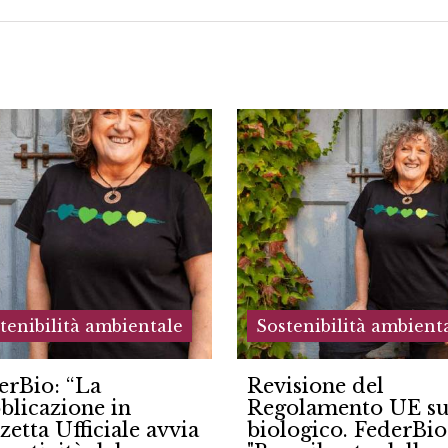
tenibilità ambientale
Sostenibilità ambient
isione del
Veneto vitivinicolo
olamento UE sul
2026: le stime
logico. FederBio:
produttive reggon