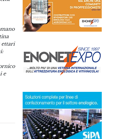
Romano
tina
 ettari
i:
ornico
i e