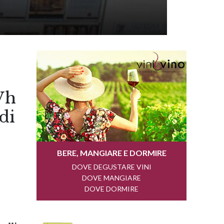
Wh
di