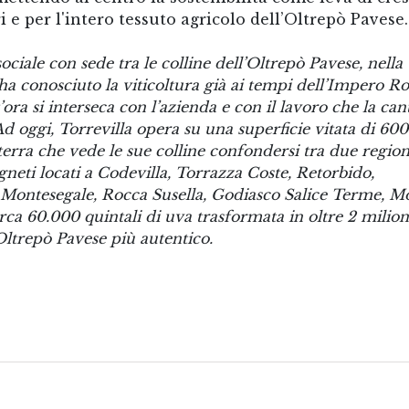
ri e per l'intero tessuto agricolo dell’Oltrepò Pavese.
ociale con sede tra le colline dell’Oltrepò Pavese, nella
 ha conosciuto la viticoltura già ai tempi dell’Impero 
t’ora si interseca con l’azienda e con il lavoro che la can
Ad oggi, Torrevilla opera su una superficie vitata di 600
terra che vede le sue colline confondersi tra due region
neti locati a Codevilla, Torrazza Coste, Retorbido,
, Montesegale, Rocca Susella, Godiasco Salice Terme, M
a 60.000 quintali di uva trasformata in oltre 2 milion
Oltrepò Pavese più autentico.