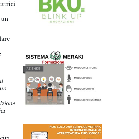
ttrici
o un
lare
e
ul
 un
sizione
ci
cita