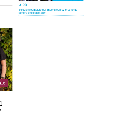
ale
o