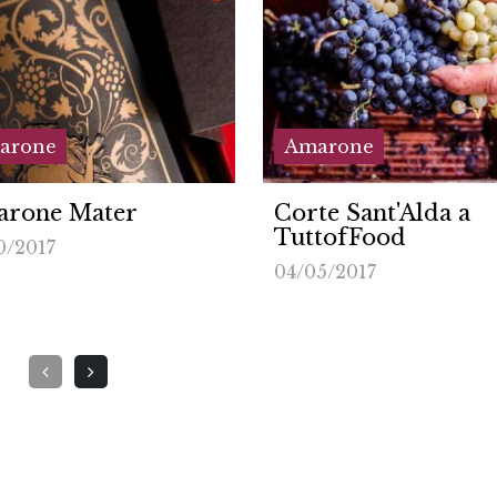
arone
Amarone
te Sant'Alda a
La Vetrina dell'Am
tofFood
cerca Amarone d'a
5/2017
07/03/2017