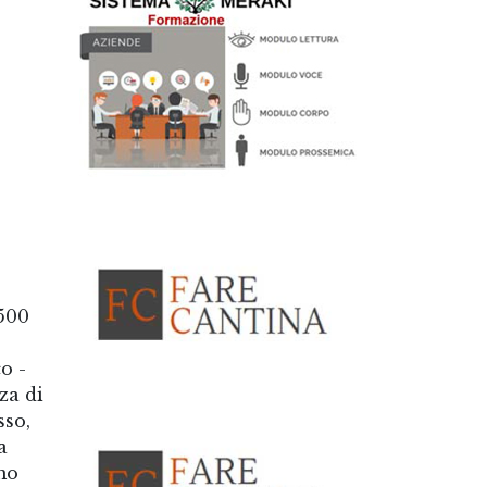
 500
o -
za di
sso,
a
mo