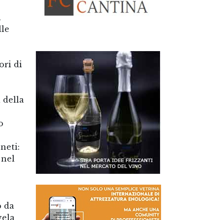
i
lle
ori di
 della
o
neti:
 nel
o da
vela