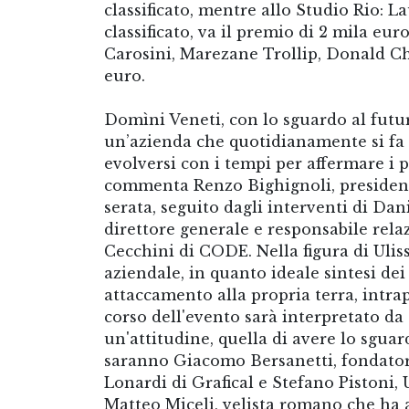
classificato, mentre allo Studio Rio: 
classificato, va il premio di 2 mila eu
Carosini, Marezane Trollip, Donald Chau
euro.
Domìni Veneti, con lo sguardo al futuro
un’azienda che quotidianamente si fa 
evolversi con i tempi per affermare i p
commenta Renzo Bighignoli, presidente 
serata, seguito dagli interventi di Da
direttore generale e responsabile rela
Cecchini di CODE. Nella figura di Uliss
aziendale, in quanto ideale sintesi de
attaccamento alla propria terra, intr
corso dell'evento sarà interpretato da 
un'attitudine, quella di avere lo sguard
saranno Giacomo Bersanetti, fondator
Lonardi di Grafical e Stefano Pistoni, 
Matteo Miceli, velista romano che ha a