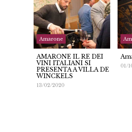
Amarone
Am
E DEI
Amarone Mater
Cor
SI
Tut
01/10/2017
ILLA DE
04/0