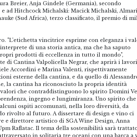
Laura Breier, Anja Gindele (Germania), secondo
ro e ad Hitchcock Michalski: Macick Michalski, Almar
ke (Sud Africa), terzo classificato, il premio di mi
. "L'etichetta vincitrice esprime con eleganza i val
interprete di una storia antica, ma che ha saputo
ropri prodotti di eccellenza in tutto il mondo",
di Cantina Valpolicella Negrar, che aprirà i lavori
niele Accordini e Marina Valenti, rispettivamente
zioni esterne della cantina, e da quello di Alessandr
e, la cantina ha riconosciuto la propria identità
i valori che contraddistinguono lo spirito Domini Ve
aprendenza, ingegno e lungimiranza. Uno spirito che
alcuni ospiti accomunati, nella loro diversità, da
o rivolto al futuro. A dissertare di design e vino ci
e e direttore artistico di SGA Wine Design, Anna
Upm Raflatac. Il tema della sostenibilità sarà trattat
ttraversato in solitaria tre oceani con una barca a 