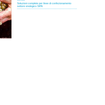
arone
nnata