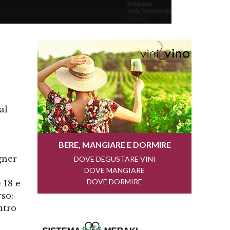
al
gner
 18 e
so:
ntro