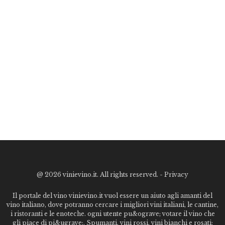
@
2026 vinievino.it. All rights reserved. -
Privacy
Il portale del vino vinievino.it vuol essere un aiuto agli amanti del
vino italiano, dove potranno cercare i migliori vini italiani, le cantine,
i ristoranti e le enoteche. ogni utente pu&ograve; votare il vino che
gli piace di pi&ugrave;. Spumanti, vini rossi, vini bianchi e rosati: