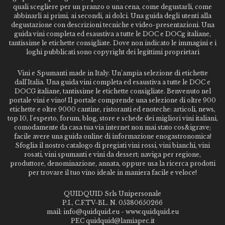
quali scegliere per un pranzo o una cena, come degustarli, come
abbinarli ai primi, ai secondi, ai dolci. Una guida degli utenti alla
degustazione con descrizioni tecniche e video-presentazioni. Una
guida vini completa ed esaustiva a tutte le DOC e DOCg italiane,
tantissime le etichette consigliate. Dove non indicato le immagini e i
loghi pubblicati sono copyright dei legittimi proprietari
Vini e Spumanti made in Italy. Un'ampia selezione di etichette
dall'Italia. Una guida vini completa ed esaustiva a tutte le DOC e
DOCG italiane, tantissime le etichette consigliate. Benvenuto nel
portale vini e vino! Il portale comprende una selezione di oltre 900
etichette e oltre 9000 cantine, ristoranti ed enoteche: articoli, news,
top 10, l'esperto, forum, blog, store e schede dei migliori vini italiani,
comodamente da casa tua via internet non mai stato cos&igrave;
facile avere una guida online di informazione enogastronomica!
Sfoglia il nostro catalogo di pregiati vini rossi, vini bianchi, vini
rosati, vini spumanti e vini da dessert; naviga per regione,
produttore, denominazione, annata, oppure usa la ricerca prodotti
per trovare il tuo vino ideale in maniera facile e veloce!
QUIDQUID Srls Unipersonale
P.I., C.F.TV-BL. N. 05380650266
mail: info@quidquid.eu - www.quidquid.eu
PEC quidquid@lamiapec.it