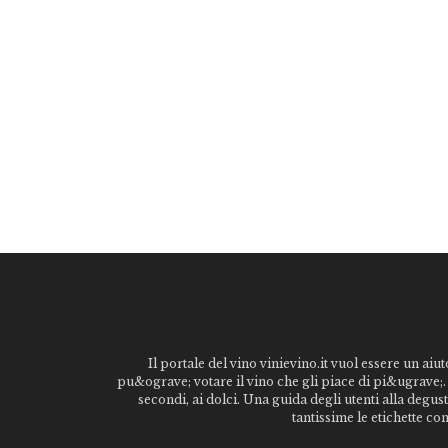
Il portale del vino vinievino.it vuol essere un aiut
pu&ograve; votare il vino che gli piace di pi&ugrave;. 
secondi, ai dolci. Una guida degli utenti alla degu
tantissime le etichette co