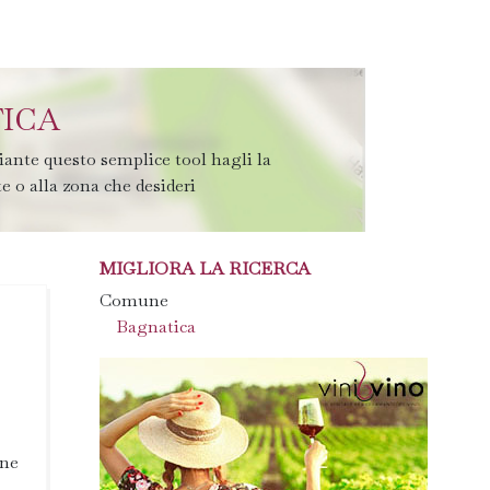
TICA
iante questo semplice tool hagli la
te o alla zona che desideri
MIGLIORA LA RICERCA
Comune
Bagnatica
one