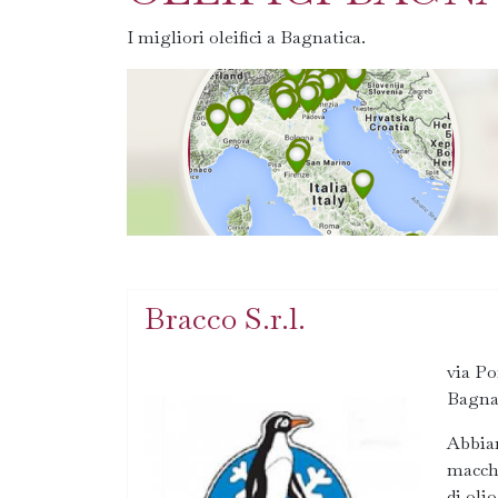
I migliori oleifici a Bagnatica.
Bracco S.r.l.
via Po
Bagna
Abbiam
macchi
di oli