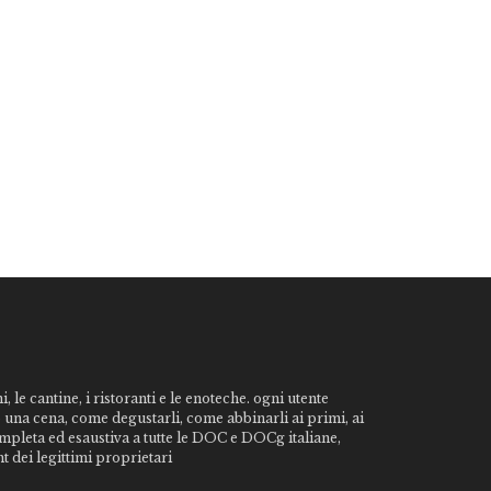
, le cantine, i ristoranti e le enoteche. ogni utente
o una cena, come degustarli, come abbinarli ai primi, ai
ompleta ed esaustiva a tutte le DOC e DOCg italiane,
t dei legittimi proprietari