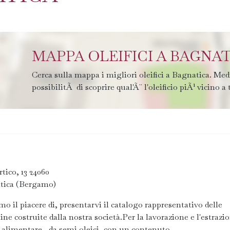
MAPPA OLEIFICI A BAGNA
Cerca sulla mappa i migliori oleifici a Bagnatica. Med
possibilitÃ di scoprire qual'Ã¨ l'oleificio piÃ¹ vicino a 
rtico, 13 24060
tica (Bergamo)
o il piacere di, presentarvi il catalogo rappresentativo delle
ne costruite dalla nostra società.Per la lavorazione e l'estrazi
o alimentare , da semi oleici, con un contenuto...