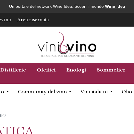
Un portale del network Wine Idea. Scopri il mondo
Wine idea
evino
Area riservata
Distillerie
Oleifici
Enologi
Sommelier
no
Community del vino
Vini italiani
Olio
tica
ATICA