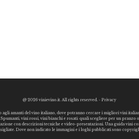
@
2026 vinievino.it. All rights reserved. -
Privacy
o agli amanti del vino italiano, dove potranno cercare i migliori vini italiani
Spumanti, vini rossi, vini bianchi e rosati: quali scegliere per un pranzo 
stazione con descrizioni tecniche e video-presentazioni. Una guida vini c
nsigliate. Dove non indicato le immagini e i loghi pubblicati sono copyrigh