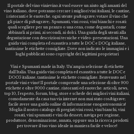
Il portale del vino vinievino.it vuol essere un aiuto agli amanti del
vino italiano, dove potranno cercare i migliori vini italiani, le cantine,
i ristoranti e le enoteche. ogni utente pu&ograve; votare il vino che
gli piace di pi&ugrave;. Spumanti, vini rossi, vini bianchi e rosati:
quali scegliere per un pranzo o una cena, come degustarli, come
abbinarli ai primi, ai secondi, ai dolci. Una guida degli utenti alla
degustazione con descrizioni tecniche e video-presentazioni. Una
guida vini completa ed esaustiva a tutte le DOC e DOCg italiane,
tantissime le etichette consigliate. Dove non indicato le immagini e i
loghi pubblicati sono copyright dei legittimi proprietari
Vini e Spumanti made in Italy. Un'ampia selezione di etichette
dall'Italia. Una guida vini completa ed esaustiva a tutte le DOC e
DOCG italiane, tantissime le etichette consigliate. Benvenuto nel
portale vini e vino! Il portale comprende una selezione di oltre 900
etichette e oltre 9000 cantine, ristoranti ed enoteche: articoli, news,
top 10, l'esperto, forum, blog, store e schede dei migliori vini italiani,
comodamente da casa tua via internet non mai stato cos&igrave;
facile avere una guida online di informazione enogastronomica!
Sfoglia il nostro catalogo di pregiati vini rossi, vini bianchi, vini
rosati, vini spumanti e vini da dessert; naviga per regione,
produttore, denominazione, annata, oppure usa la ricerca prodotti
per trovare il tuo vino ideale in maniera facile e veloce!