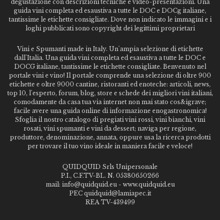
degustazione con descrizioni tecniche e video-presentazioni. Una
guida vini completa ed esaustiva a tutte le DOC e DOCg italiane,
tantissime le etichette consigliate. Dove non indicato le immagini e i
loghi pubblicati sono copyright dei legittimi proprietari
Vini e Spumanti made in Italy. Un'ampia selezione di etichette
dall'Italia. Una guida vini completa ed esaustiva a tutte le DOC e
DOCG italiane, tantissime le etichette consigliate. Benvenuto nel
portale vini e vino! Il portale comprende una selezione di oltre 900
etichette e oltre 9000 cantine, ristoranti ed enoteche: articoli, news,
top 10, l'esperto, forum, blog, store e schede dei migliori vini italiani,
comodamente da casa tua via internet non mai stato cos&igrave;
facile avere una guida online di informazione enogastronomica!
Sfoglia il nostro catalogo di pregiati vini rossi, vini bianchi, vini
rosati, vini spumanti e vini da dessert; naviga per regione,
produttore, denominazione, annata, oppure usa la ricerca prodotti
per trovare il tuo vino ideale in maniera facile e veloce!
QUIDQUID Srls Unipersonale
P.I., C.F.TV-BL. N. 05380650266
mail: info@quidquid.eu - www.quidquid.eu
PEC quidquid@lamiapec.it
REA TV-439499