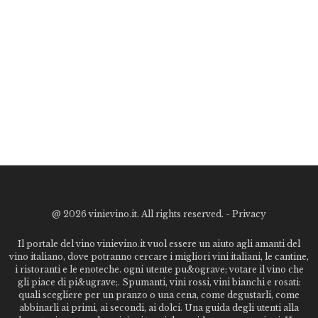
@
2026 vinievino.it. All rights reserved. -
Privacy
Il portale del vino vinievino.it vuol essere un aiuto agli amanti del
vino italiano, dove potranno cercare i migliori vini italiani, le cantine,
i ristoranti e le enoteche. ogni utente pu&ograve; votare il vino che
gli piace di pi&ugrave;. Spumanti, vini rossi, vini bianchi e rosati:
quali scegliere per un pranzo o una cena, come degustarli, come
abbinarli ai primi, ai secondi, ai dolci. Una guida degli utenti alla