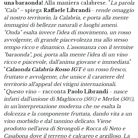
una baraonda!
Alla maniera calabrese. "
La parola
"Cala"
– spiega
Raffaele Librandi
-
rende omaggio
al nostro territorio, la Calabria, e porta alla mente
immagini di bellezze naturali e luoghi ameni.
"Onda" esalta invece l'idea di movimento, un rosso
avvolgente, di grande piacevolezza ma allo stesso
tempo ricco e dinamico. L'assonanza con il termine
"baraonda", poi, porta alla mente l'idea di un vino
ricco e piacevole, dall'anima giovane e immediata
."
"
Calaonda Calabria Rosso IGT
è un rosso fresco,
fruttato e avvolgente, che unisce il carattere del
territorio all'appeal dei vitigni internazionali.
"
Questo vino
– racconta
Paolo Librandi
-
nasce
infatti dall'unione di Magliocco (50%) e Merlot (50%),
in un'interpretazione moderna che ne esalta la
dolcezza e la componente fruttata, dando vita a un
vino morbido e dal tannino delicato. Viene
prodotto nell'area di Strongoli e Rocca di Neto e
Casabona dove il terreno è calcareo e argilloso. La