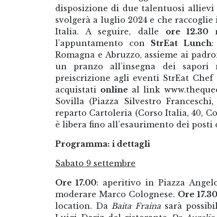
disposizione di due talentuosi allie
svolgerà a luglio 2024 e che raccoglie i
Italia. A seguire, dalle
ore 12.30
n
l’appuntamento con
StrEat Lunch
Romagna e Abruzzo, assieme ai padron
un pranzo all’insegna dei sapori 
preiscrizione agli eventi StrEat Chef
acquistati
online
al link www.thequeen
Sovilla (Piazza Silvestro Franceschi
reparto Cartoleria (Corso Italia, 40, 
è libera fino all’esaurimento dei posti 
Programma: i dettagli
Sabato 9 settembre
Ore 17.00
: aperitivo in Piazza Angel
moderare Marco Colognese.
Ore 17.3
location. Da
Baita Fraina
sarà possibi