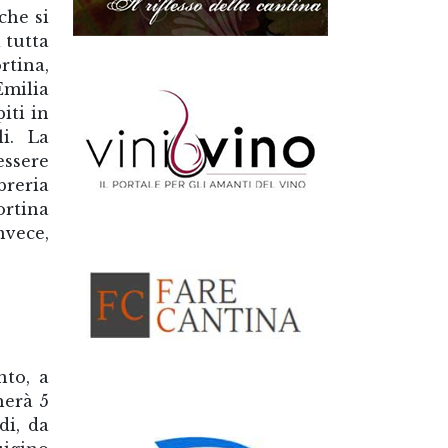
che si
 tutta
tina,
milia
iti in
i. La
ssere
breria
ortina
nvece,
nto, a
herà 5
di, da