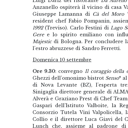
Luigi Dariz del ristorante
Da Aurelio
Anzanello ospiterà il vicino di casa 
Giuseppe Lamanna di
Cà del Moro 
resident chef Fabio Pompanin, assie
1992
(Treviso). Carlo Festini di
Lago S
Gere
e lo spirito emiliano con infl
Majestic
di Bologna. Per concludere l
l’estro abruzzese di Sandro Ferretti.
Domenica 10 settembre
Ore 9.30
: convegno
Il coraggio della 
Ghezzi dell’omonimo bistrot
Senso
* a
di Nova Levante (BZ), l’esperta tr
Sinigaglia direttore generale di ALM
Alverà e Graziano Prest di Chef Team 
Gaspari dell’Istituto Valboite, la R
Consorzio Tutela Vini Valpolicella, 
Collio e il direttore Luca Giavi de
Lunch che, assieme al padrone di