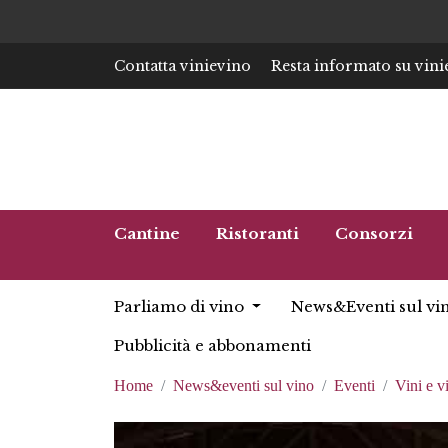
Contatta vinievino
Resta informato su vini
Cantine
Ristoranti
Consorzi
Parliamo di vino
News&Eventi sul vi
Pubblicità e abbonamenti
Home
News&eventi sul vino
Eventi
Vini e v