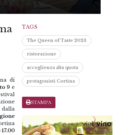
ima
TAGS
The Queen of Taste 2023
ristorazione
accoglienza alta quota
ina di
protagonisti Cortina
to 9
e
estival
azione
STAMPA
 dalla
gione
ortina
 17.00