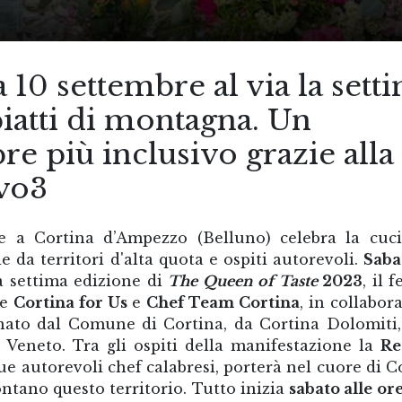
10 settembre al via la sett
piatti di montagna. Un
 più inclusivo grazie alla
ivo3
e a Cortina d’Ampezzo (Belluno) celebra la cuc
 da territori d'alta quota e ospiti autorevoli.
Saba
a settima edizione di
The Queen of Taste
2023
, il f
ne
Cortina for Us
e
Chef Team Cortina
, in collabor
nato dal Comune di Cortina, da Cortina Dolomiti,
 Veneto. Tra gli ospiti della manifestazione la
Re
ue autorevoli chef calabresi, porterà nel cuore di C
ntano questo territorio. Tutto inizia
sabato alle ore