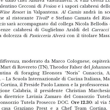
e dallo chef Andrea Valentinetti. A
Villa Oretta
Lu
Valentino Cecconi di
Fvsion
e i sapori calabresi dell
Wine Resort
in Valpantena.
Al Camin
andrà in sce
me al ristorante
Tivoli
* e Stefano Camata del
Rist
cin
sarà accompagnato dal collega Nicola Bellodis
uenze calabresi di Guglielmo Araldi del
Carracci
a dolcezza di
Pasticceria Alverà
con il titolare Mas
differenza
, moderato da Marco Colognese, ospiterà:
l Mart di Rovereto (TN), Theodor Falser del
Johannes
entina di foraging Eleonora “Noris” Cunaccia, 
A – La Scuola Internazionale di Cucina Italiana, M
Cortina, il Preside Paolo Lamon e la professoressa
egione Calabria, il presidente Christian Marchesi
la direttrice Lavinia Zamaro del Consorzio Tutel
l Consorzio Tutela Prosecco DOC.
Ore 12.30
: al via 
 casa Graziano Prest e a Chef Team Cortina, 