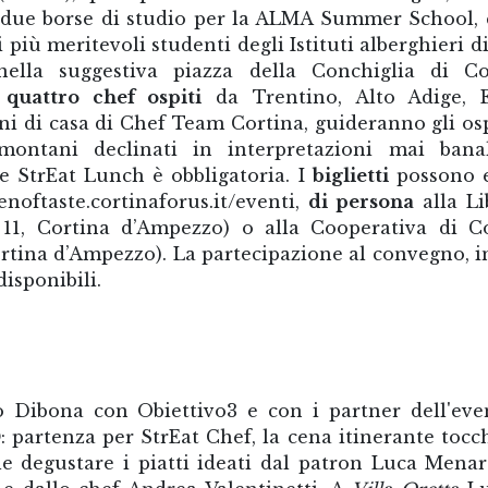
vi due borse di studio per la ALMA Summer School, 
 più meritevoli studenti degli Istituti alberghieri di
ella suggestiva piazza della Conchiglia di Cor
:
quattro chef ospiti
da Trentino, Alto Adige, E
i di casa di Chef Team Cortina, guideranno gli osp
montani declinati in interpretazioni mai banal
 e StrEat Lunch è obbligatoria. I
biglietti
possono e
oftaste.cortinaforus.it/eventi,
di persona
alla Li
, 11, Cortina d’Ampezzo) o alla Cooperativa di C
Cortina d’Ampezzo). La partecipazione al convegno, i
disponibili.
o Dibona con Obiettivo3 e con i partner dell'eve
0
: partenza per StrEat Chef, la cena itinerante tocc
le degustare i piatti ideati dal patron Luca Menar