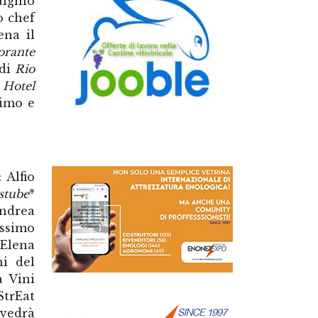
igino
o chef
na il
orante
 di
Rio
 Hotel
simo e
 Alfio
stube
*
Andrea
assimo
 Elena
ni del
a Vini
StrEat
vedrà