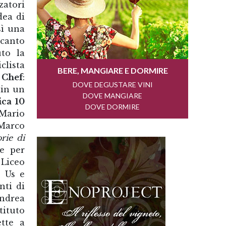
zatori
dea di
sì una
ccanto
uto la
clista
 Chef
:
 in un
ca 10
Mario
 Marco
orie di
ne per
 Liceo
r Us e
nti di
ndrea
stituto
ette a