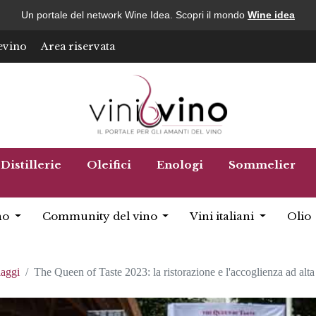
Un portale del network Wine Idea. Scopri il mondo
Wine idea
evino
Area riservata
Distillerie
Oleifici
Enologi
Sommelier
no
Community del vino
Vini italiani
Olio
iaggi
The Queen of Taste 2023: la ristorazione e l'accoglienza ad alta