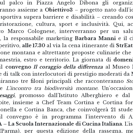
sul palco in Piazza Angelo Dibona gli organiz
eranno assieme a
Obiettivo3
– progetto nato dall’i
 sportiva supera barriere e disabilità – creando co
storazione, cultura, sport e inclusività. Qui, a
ico Marco Colognese, interverranno per un sal
e
, la responsabile marketing
Barbara Manni
e il ci
peritivo,
alle 17.30
al via la cena itinerante di
StrEat
azione montana e altrettante proposte culinarie che
aestria, estro e territorio. La giornata di
domeni
il
convegno
Il coraggio della differenza
al Museo 
 di talk con interlocutori di prestigio moderati da
uiranno tre filoni principali che racconteranno
St
e
L’incontro tra biodiversità montane
. Un’occasio
esaggi
, promosso dall’Istituto Alberghiero e dal
boite, insieme a Chef Team Cortina e Cortina fo
onella e Cortina Banca, che coinvolgerà 21 stude
e il convegno è in programma l’intervento di A
A
– La Scuola Internazionale di Cucina Italiana
. L’i
Parma), per questa edizione della rassegna, m