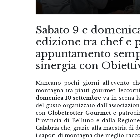
Sabato 9 e domenica 
edizione tra chef e 
appuntamento sempre
sinergia con Obiett
Mancano pochi giorni all’evento ch
montagna tra piatti gourmet, leccornie
domenica 10 settembre
va in scena l
del gusto organizzato dall’associazio
con
Globetrotter Gourmet
e patroci
Provincia di Belluno e dalla Regione
Calabria
che, grazie alla maestria di d
i sapori di montagna che meglio racco