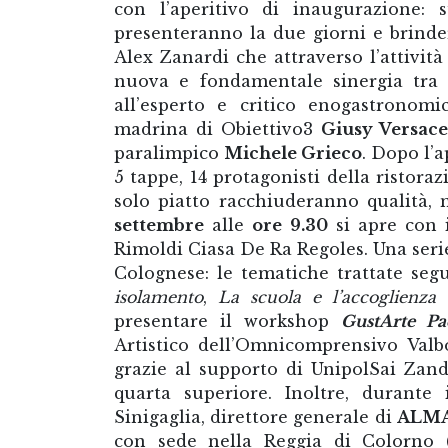
con l’aperitivo di inaugurazione: 
presenteranno la due giorni e brind
Alex Zanardi che attraverso l’attività
nuova e fondamentale sinergia tra ri
all’esperto e critico enogastronom
madrina di Obiettivo3
Giusy Versac
paralimpico
Michele Grieco
. Dopo l’a
5 tappe, 14 protagonisti della ristor
solo piatto racchiuderanno qualità, m
settembre
alle
ore 9.30
si apre con 
Rimoldi Ciasa De Ra Regoles. Una serie
Colognese: le tematiche trattate seg
isolamento
,
La scuola e l’accoglienza
presentare il workshop
GustArte Pa
Artistico dell’Omnicomprensivo Val
grazie al supporto di UnipolSai Zand
quarta superiore. Inoltre, durant
Sinigaglia, direttore generale di
ALM
con sede nella Reggia di Colorno (