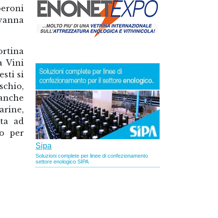
eroni
ovanna
rtina
a Vini
sti si
schio,
 anche
arine,
lta ad
to per