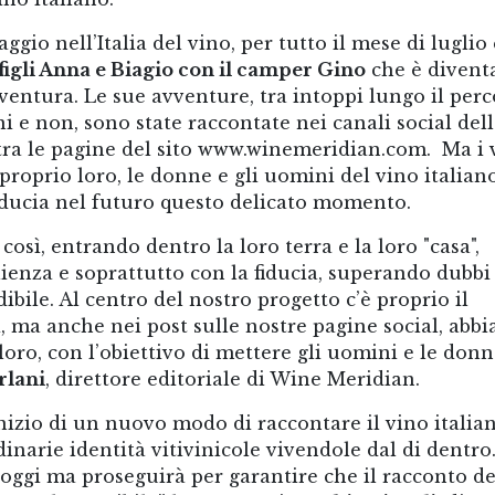
ggio nell’Italia del vino, per tutto il mese di luglio 
figli Anna e Biagio con il camper Gino
che è divent
ventura. Le sue avventure, tra intoppi lungo il perc
 e non, sono state raccontate nei canali social del
 tra le pagine del sito www.winemeridian.com. Ma i 
proprio loro, le donne e gli uomini del vino italian
iducia nel futuro questo delicato momento.
osì, entrando dentro la loro terra e la loro "casa",
lienza e soprattutto con la fiducia, superando dubbi
ibile. Al centro del nostro progetto c’è proprio il
ni, ma anche nei post sulle nostre pagine social, abb
ro, con l’obiettivo di mettere gli uomini e le donn
rlani
, direttore editoriale di Wine Meridian.
inizio di un nuovo modo di raccontare il vino italian
narie identità vitivinicole vivendole dal di dentro.
oggi ma proseguirà per garantire che il racconto de