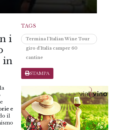
TAGS
n i
Termina l’Italian Wine Tour
o
giro d’Italia camper 60
cantine
 in
STAMPA
la
o
ne
orie e
o il
imismo