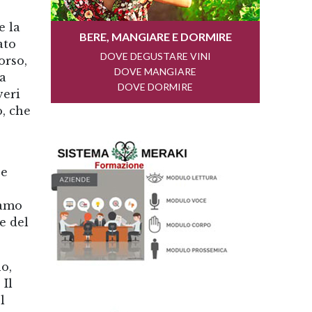
e la
ato
orso,
la
veri
o, che
 e
iamo
e del
o,
 Il
l