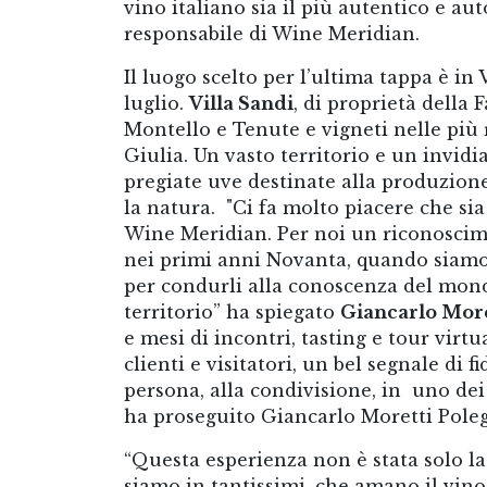
vino italiano sia il più autentico e au
responsabile di Wine Meridian.
Il luogo scelto per l’ultima tappa è in
luglio.
Villa Sandi
, di proprietà della
Montello e Tenute e vigneti nelle pi
Giulia. Un vasto territorio e un invidi
pregiate uve destinate alla produzione
la natura. "Ci fa molto piacere che sia
Wine Meridian. Per noi un riconoscime
nei primi anni Novanta, quando siamo st
per condurli alla conoscenza del mondo
territorio” ha spiegato
Giancarlo More
e mesi di incontri, tasting e tour vir
clienti e visitatori, un bel segnale di f
persona, alla condivisione, in uno dei t
ha proseguito Giancarlo Moretti Pole
“Questa esperienza non è stata solo la 
siamo in tantissimi, che amano il vin