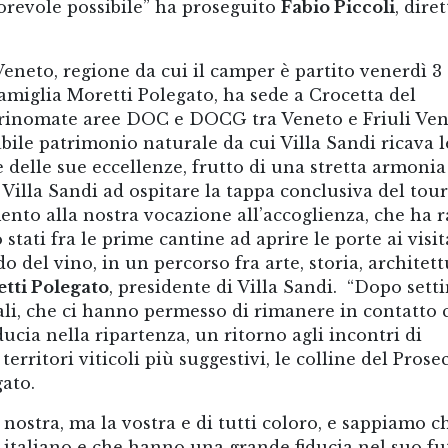
torevole possibile” ha proseguito
Fabio Piccoli
, dire
 Veneto, regione da cui il camper è partito venerdì 3
 Famiglia Moretti Polegato, ha sede a Crocetta del
ù rinomate aree DOC e DOCG tra Veneto e Friuli Ven
abile patrimonio naturale da cui Villa Sandi ricava l
 delle sue eccellenze, frutto di una stretta armoni
 Villa Sandi ad ospitare la tappa conclusiva del tour
nto alla nostra vocazione all’accoglienza, che ha r
ati fra le prime cantine ad aprire le porte ai visit
 del vino, in un percorso fra arte, storia, architett
tti Polegato
, presidente di Villa Sandi. “Dopo set
tuali, che ci hanno permesso di rimanere in contatto
iducia nella ripartenza, un ritorno agli incontri di
erritori viticoli più suggestivi, le colline del Prose
gato.
nostra, ma la vostra e di tutti coloro, e sappiamo c
o italiano e che hanno una grande fiducia nel suo f