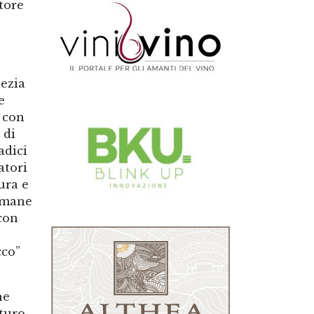
ttore
ezia
e
a con
 di
adici
atori
ura e
timane
 con
cco”
he
uturo