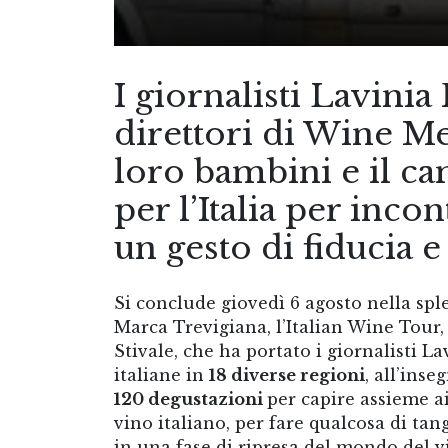
I giornalisti Lavinia
direttori di Wine Me
loro bambini e il c
per l’Italia per inco
un gesto di fiducia e
Si conclude giovedì 6 agosto nella sple
Marca Trevigiana, l’Italian Wine Tour,
Stivale, che ha portato i giornalisti L
italiane in
18 diverse regioni
, all’inse
120 degustazioni
per capire assieme a
vino italiano, per fare qualcosa di ta
in una fase di ripresa del mondo del v