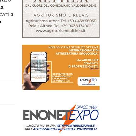
la
ati a
a