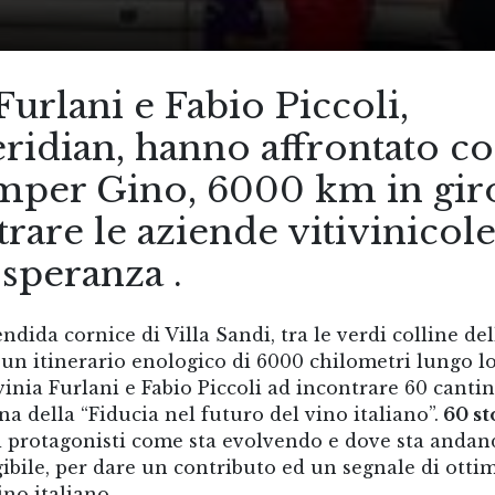
 Furlani e Fabio Piccoli,
ridian, hanno affrontato co
amper Gino, 6000 km in gir
ntrare le aziende vitivinicole
 speranza .
ndida cornice di Villa Sandi, tra le verdi colline del
 un itinerario enologico di 6000 chilometri lungo l
avinia Furlani e Fabio Piccoli ad incontrare 60 canti
gna della “Fiducia nel futuro del vino italiano”.
60 st
i protagonisti come sta evolvendo e dove sta andand
ngibile, per dare un contributo ed un segnale di ott
ino italiano.