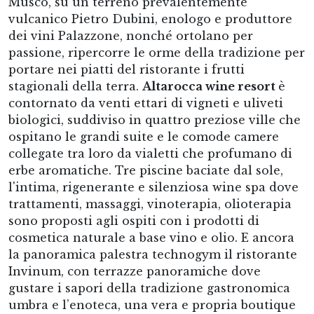
Musco, su un terreno prevalentemente
vulcanico Pietro Dubini, enologo e produttore
dei vini Palazzone, nonché ortolano per
passione, ripercorre le orme della tradizione per
portare nei piatti del ristorante i frutti
stagionali della terra.
Altarocca wine resort
è
contornato da venti ettari di vigneti e uliveti
biologici, suddiviso in quattro preziose ville che
ospitano le grandi suite e le comode camere
collegate tra loro da vialetti che profumano di
erbe aromatiche. Tre piscine baciate dal sole,
l'intima, rigenerante e silenziosa wine spa dove
trattamenti, massaggi, vinoterapia, olioterapia
sono proposti agli ospiti con i prodotti di
cosmetica naturale a base vino e olio. E ancora
la panoramica palestra technogym il ristorante
Invinum, con terrazze panoramiche dove
gustare i sapori della tradizione gastronomica
umbra e l’enoteca, una vera e propria boutique