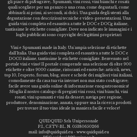
gli piace di pi&ugrave;. Spumanti, vini rossi, vini bianchi e rosati:
quali scegliere per un pranzo o una cena, come degustarli, come
abbinarli ai primi, ai secondi, ai dolci. Una guida degli utenti alla
degustazione con descrizioni tecniche e video-presentazioni. Una
guida vini completa ed esaustiva a tutte le DOC e DOCg italiane,
tantissime le etichette consigliate. Dove non indicato le immagini e i
loghi pubblicati sono copyright dei legittimi proprietari
Vini e Spumanti made in Italy. Un'ampia selezione di etichette
dall'Italia. Una guida vini completa ed esaustiva a tutte le DOC e
DOCG italiane, tantissime le etichette consigliate. Benvenuto nel
portale vini e vino! Il portale comprende una selezione di oltre 900
etichette e oltre 9000 cantine, ristoranti ed enoteche: articoli, news,
top 10, l'esperto, forum, blog, store e schede dei migliori vini italiani,
comodamente da casa tua via internet non mai stato cos&igrave;
facile avere una guida online di informazione enogastronomica!
Sfoglia il nostro catalogo di pregiati vini rossi, vini bianchi, vini
rosati, vini spumanti e vini da dessert; naviga per regione,
produttore, denominazione, annata, oppure usa la ricerca prodotti
per trovare il tuo vino ideale in maniera facile e veloce!
QUIDQUID Srls Unipersonale
P.I., C.F.TV-BL. N. 05380650266
mail: info@quidquid.eu - www.quidquid.eu