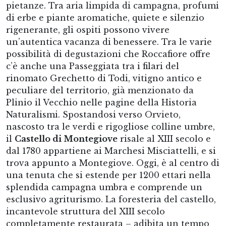
pietanze. Tra aria limpida di campagna, profumi
di erbe e piante aromatiche, quiete e silenzio
rigenerante, gli ospiti possono vivere
un’autentica vacanza di benessere. Tra le varie
possibilità di degustazioni che Roccafiore offre
c’è anche una Passeggiata tra i filari del
rinomato Grechetto di Todi, vitigno antico e
peculiare del territorio, già menzionato da
Plinio il Vecchio nelle pagine della Historia
Naturalismi. Spostandosi verso Orvieto,
nascosto tra le verdi e rigogliose colline umbre,
il
Castello di Montegiove
risale al XIII secolo e
dal 1780 appartiene ai Marchesi Misciattelli, e si
trova appunto a Montegiove. Oggi, è al centro di
una tenuta che si estende per 1200 ettari nella
splendida campagna umbra e comprende un
esclusivo agriturismo. La foresteria del castello,
incantevole struttura del XIII secolo
completamente restaurata – adibita un tempo