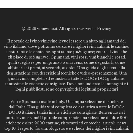
@
2026 vinievino.it. All rights reserved. -
Privacy
Il portale del vino vinievino.it vuol essere un aiuto agli amanti del
vino italiano, dove potranno cercare i migliori vini italiani, le cantine,
i ristoranti e le enoteche. ogni utente pu&ograve; votare il vino che
gli piace di pi&ugrave;. Spumanti, vini rossi, vini bianchi e rosati:
quali scegliere per un pranzo o una cena, come degustarli, come
abbinarli ai primi, ai secondi, ai dolci. Una guida degli utenti alla
degustazione con descrizioni tecniche e video-presentazioni. Una
guida vini completa ed esaustiva a tutte le DOC e DOCg italiane,
tantissime le etichette consigliate. Dove non indicato le immagini e i
loghi pubblicati sono copyright dei legittimi proprietari
Vini e Spumanti made in Italy. Un'ampia selezione di etichette
dall'Italia. Una guida vini completa ed esaustiva a tutte le DOC e
DOCG italiane, tantissime le etichette consigliate. Benvenuto nel
portale vini e vino! Il portale comprende una selezione di oltre 900
etichette e oltre 9000 cantine, ristoranti ed enoteche: articoli, news,
top 10, l'esperto, forum, blog, store e schede dei migliori vini italiani,