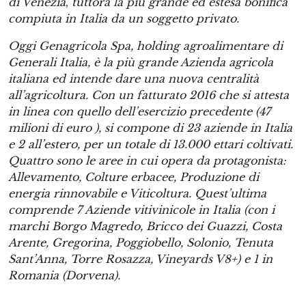
di Venezia
,
tuttora la più grande ed estesa bonifica
compiuta in Italia da un soggetto privato.
Oggi Genagricola Spa, holding agroalimentare di
Generali Italia, è la più grande Azienda agricola
italiana ed intende dare una nuova centralità
all’agricoltura. Con un fatturato 2016 che si attesta
in linea con quello dell’esercizio precedente (47
milioni di euro ), si compone di 23 aziende in Italia
e 2 all’estero, per un totale di 13.000 ettari coltivati.
Quattro sono le aree in cui opera da protagonista:
Allevamento, Colture erbacee, Produzione di
energia rinnovabile e Viticoltura. Quest’ultima
comprende 7 Aziende vitivinicole in Italia (con i
marchi Borgo Magredo, Bricco dei Guazzi, Costa
Arente, Gregorina, Poggiobello, Solonio, Tenuta
Sant’Anna, Torre Rosazza, Vineyards V8+) e 1 in
Romania (Dorvena).