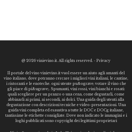
@
2026 vinievino.it. All rights reserved. -
Privacy
Il portale del vino vinievino.it vuol essere un aiuto agli amanti del
vino italiano, dove potranno cercare i migliori vini italiani, le cantine,
i ristoranti e le enoteche. ogni utente pu&ograve; votare il vino che
gli piace di pi&ugrave;. Spumanti, vini rossi, vini bianchi e rosati:
quali scegliere per un pranzo o una cena, come degustarli, come
abbinarli ai primi, ai secondi, ai dolci. Una guida degli utenti alla
degustazione con descrizioni tecniche e video-presentazioni. Una
guida vini completa ed esaustiva a tutte le DOC e DOCg italiane,
tantissime le etichette consigliate. Dove non indicato le immagini e i
loghi pubblicati sono copyright dei legittimi proprietari