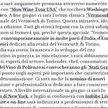
za sarà ampiamente promossa attraverso numerose
o con
“Slow Wine Tour USA”
che toccherà
Washingt
isco
. A fine giugno ci sarà l’ormai classica
“Vermouth
onale del Vermouth di Torino. Questa iniziativa, ide
a edizione. Dati gli storici legami con la città subal
non si fermerà qui, perché questa speciale “Vermou
i contemporaneamente in molte parti d’Italia, d’E
atici
dedicati alla realtà del Vermouth di Torino,
ulla sua storia, la nascita e lo sviluppo del rito
orino in purezza, in miscelazione, i suoi abbinament
ti, esperti del settore, bartender, chef, consumatori.
el Vino di Pollenzo si convocheranno gli
"Stati Ge
il punto sugli aspetti più importanti che caratterizz
a denominazione. Ci sarà anche la
nomina di nuovi
ione e professionalità si dedicano a fare conoscere 
tate. A livello internazionale in giugno ci sarà la
 di New York
, a luglio si continuerà con
Imbibe Liv
ite e on-line
sarà indirizzata a professionisti di sett
, diverse sessioni di comunicazione e formazione des