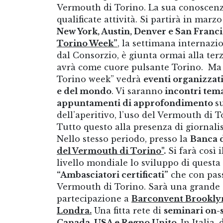
Vermouth di Torino. La sua conoscen
qualificate attività. Si partirà in marz
New York, Austin, Denver e San Franc
Torino Week”
, la settimana internazi
dal Consorzio, è giunta ormai alla terz
avrà come cuore pulsante Torino. Ma 
Torino week” vedrà
eventi organizzat
e del mondo
. Vi saranno
incontri tem
appuntamenti di approfondimento
s
dell’aperitivo, l’uso del Vermouth di T
Tutto questo alla presenza di giornalis
Nello stesso periodo, presso la
Banca d
del Vermouth di Torino"
.
Si farà così 
livello mondiale lo sviluppo di quest
“Ambasciatori certificati”
che con pass
Vermouth di Torino. Sarà una grande es
partecipazione a
Barconvent Brooklyn
Londra.
Una fitta rete di
seminari on-s
Canada, USA e Regno Unito.
In Italia