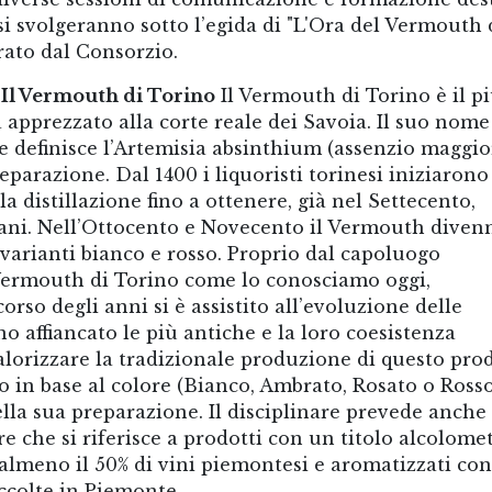
 si svolgeranno sotto l’egida di "L'Ora del Vermouth 
rato dal Consorzio.
Il Vermouth di Torino
Il Vermouth di Torino è il p
 apprezzato alla corte reale dei Savoia. Il suo nome
 definisce l’Artemisia absinthium (assenzio maggio
parazione. Dal 1400 i liquoristi torinesi iniziarono
lla distillazione fino a ottenere, già nel Settecento,
liani. Nell’Ottocento e Novecento il Vermouth diven
varianti bianco e rosso. Proprio dal capoluogo
 Vermouth di Torino come lo conosciamo oggi,
orso degli anni si è assistito all’evoluzione delle
o affiancato le più antiche e la loro coesistenza
lorizzare la tradizionale produzione di questo prod
to in base al colore (Bianco, Ambrato, Rosato o Rosso
lla sua preparazione. Il disciplinare prevede anche 
 che si riferisce a prodotti con un titolo alcolome
n almeno il 50% di vini piemontesi e aromatizzati co
accolte in Piemonte.