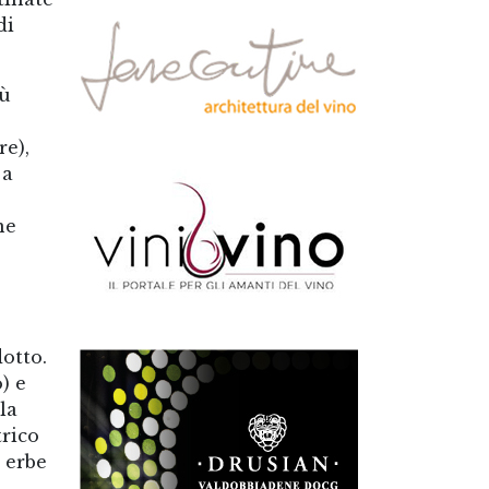
di
iù
re),
 a
ne
otto.
) e
la
trico
n erbe