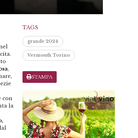
TAGS
grande 2024
nel
cita.
Vermouth Torino
sto
osa
,
nare,
STAMPA
pezie
e con
nta la
o,
dal