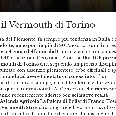
il Vermouth di Torino
nza del Piemonte, fa sempre più tendenza in Italia e 
odotte, un export in più di 80 Paesi
, consumi in cres
te nel corso dell’anno dal Consorzio
che tutela que
dell’Indicazione Geografica Protetta. Una
IGP prezi
ermouth di Torino
che, seguendo un preciso discipli
ofumato con assenzio piemontese, erbe officinali e s
 mondo ad avere tale status riconosciuto
. E’ un
e il Consorzio si impegna a difendere e valorizzar
u quelli internazionali. Al Consorzio, che rapprese
hanno recentemente aderito ben
sei nuove realtà
 Azienda Agricola La Palera di Bellardi Franco, Tos
, Vermouth Strucchi.
Un grande lavoro sarà svolto 
 il concetto di unicità e di valore che distingue il