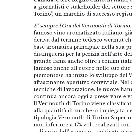
a giornalisti e stakeholder del settore
Torino", un marchio di successo regist
E’ sempre l'Ora del Vermouth di Torino.
famoso vino aromatizzato italiano, già
deriva dal termine tedesco wermut che
base aromatica principale nella sua pre
distinguersi per la perizia nell’arte de
grande fama anche oltre i confini ita
famoso anche all’estero nelle sue due 
piemontese ha inizio lo sviluppo del
affascinante aperitivo conviviale. Nel c
tecniche di lavorazione: le nuove hann
continua ancora oggi a preservare e va
Il Vermouth di Torino viene classifica
alla quantità di zucchero impiegata ne
tipologia Vermouth di Torino Superiore
non inferiore a 17% vol., realizzati co
– diverse dall’assenzio – coltivate o r