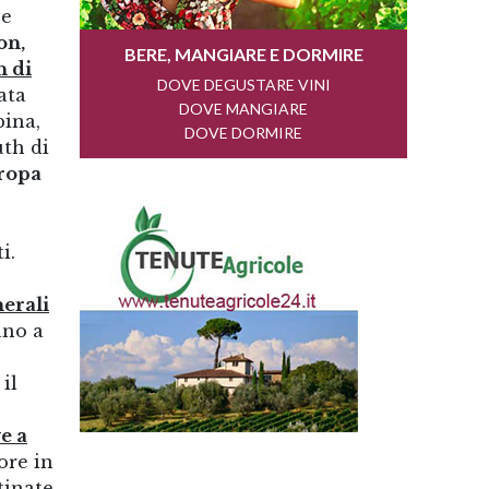
 e
on,
 di
ata
pina,
th di
uropa
i.
nerali
ano a
il
e a
ore in
tinate