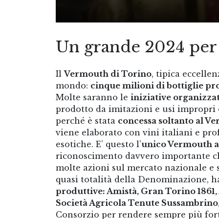
Un grande 2024 per 
Il
Vermouth di Torino
, tipica eccelle
mondo:
cinque milioni di bottiglie pr
Molte saranno le
iniziative organizza
prodotto da imitazioni e usi impropri 
perché è stata
concessa soltanto al V
viene elaborato con vini italiani e pr
esotiche. E’ questo l’
unico Vermouth al
riconoscimento davvero importante ch
molte azioni sul mercato nazionale e s
quasi totalità della Denominazione, 
produttive: Amistà, Gran Torino 1861,
Società Agricola Tenute Sussambrino
Consorzio per rendere sempre più forte