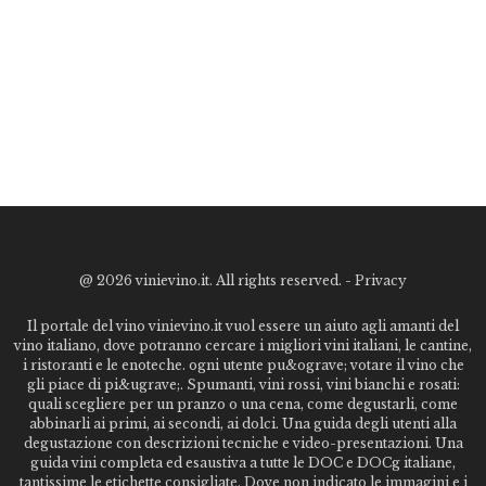
@
2026 vinievino.it. All rights reserved. -
Privacy
Il portale del vino vinievino.it vuol essere un aiuto agli amanti del
vino italiano, dove potranno cercare i migliori vini italiani, le cantine,
i ristoranti e le enoteche. ogni utente pu&ograve; votare il vino che
gli piace di pi&ugrave;. Spumanti, vini rossi, vini bianchi e rosati:
quali scegliere per un pranzo o una cena, come degustarli, come
abbinarli ai primi, ai secondi, ai dolci. Una guida degli utenti alla
degustazione con descrizioni tecniche e video-presentazioni. Una
guida vini completa ed esaustiva a tutte le DOC e DOCg italiane,
tantissime le etichette consigliate. Dove non indicato le immagini e i