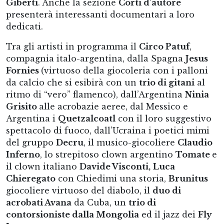
Giberti
. Anche la sezione
Corti d’autore
presenterà interessanti documentari a loro
dedicati.
Tra gli artisti in programma il
Circo Patuf
,
compagnia italo-argentina, dalla Spagna
Jesus
Fornies
(virtuoso della giocoleria con i palloni
da calcio che si esibirà con un
trio di gitani
al
ritmo di “vero” flamenco), dall’Argentina
Ninia
Grisito
alle acrobazie aeree, dal Messico e
Argentina i
Quetzalcoatl
con il loro suggestivo
spettacolo di fuoco, dall’Ucraina i poetici mimi
del gruppo
Decru
, il musico-giocoliere
Claudio
Inferno
, lo strepitoso clown argentino
Tomate
e
il clown italiano
Davide Visconti,
Luca
Chieregato
con Chiedimi una storia,
Brunitus
giocoliere virtuoso del diabolo, il
duo di
acrobati Avana
da Cuba, un
trio di
contorsioniste dalla Mongolia
ed il jazz dei
Fly