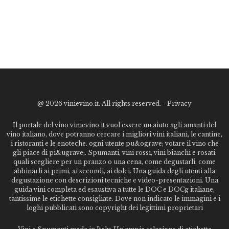
@
2026 vinievino.it. All rights reserved. -
Privacy
Il portale del vino vinievino.it vuol essere un aiuto agli amanti del
vino italiano, dove potranno cercare i migliori vini italiani, le cantine,
i ristoranti e le enoteche. ogni utente pu&ograve; votare il vino che
gli piace di pi&ugrave;. Spumanti, vini rossi, vini bianchi e rosati:
quali scegliere per un pranzo o una cena, come degustarli, come
abbinarli ai primi, ai secondi, ai dolci. Una guida degli utenti alla
degustazione con descrizioni tecniche e video-presentazioni. Una
guida vini completa ed esaustiva a tutte le DOC e DOCg italiane,
tantissime le etichette consigliate. Dove non indicato le immagini e i
loghi pubblicati sono copyright dei legittimi proprietari