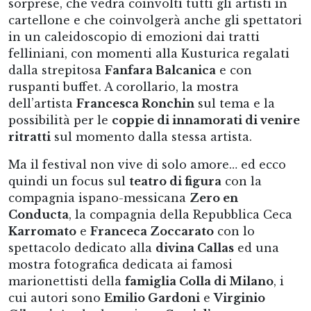
sorprese, che vedrà coinvolti tutti gli artisti in
cartellone e che coinvolgerà anche gli spettatori
in un caleidoscopio di emozioni dai tratti
felliniani, con momenti alla Kusturica regalati
dalla strepitosa
Fanfara Balcanica
e con
ruspanti buffet. A corollario, la mostra
dell’artista
Francesca Ronchin
sul tema e la
possibilità per le
coppie di innamorati di venire
ritratti
sul momento dalla stessa artista.
Ma il festival non vive di solo amore… ed ecco
quindi un focus sul
teatro di figura
con la
compagnia ispano-messicana
Zero en
Conducta
, la compagnia della Repubblica Ceca
Karromato
e
Franceca Zoccarato
con lo
spettacolo dedicato alla
divina Callas
ed una
mostra fotografica dedicata ai famosi
marionettisti della
famiglia Colla di Milano
, i
cui autori sono
Emilio Gardoni
e
Virginio