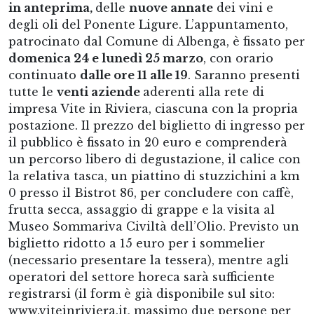
in anteprima,
delle
nuove annate
dei vini e
degli oli del Ponente Ligure. L’appuntamento,
patrocinato dal Comune di Albenga, è fissato per
domenica 24 e lunedì 25 marzo
, con orario
continuato
dalle ore 11 alle 19
. Saranno presenti
tutte le
venti aziende
aderenti alla rete di
impresa Vite in Riviera, ciascuna con la propria
postazione. Il prezzo del biglietto di ingresso per
il pubblico è fissato in 20 euro e comprenderà
un percorso libero di degustazione, il calice con
la relativa tasca, un piattino di stuzzichini a km
0 presso il Bistrot 86, per concludere con caffè,
frutta secca, assaggio di grappe e la visita al
Museo Sommariva Civiltà dell’Olio. Previsto un
biglietto ridotto a 15 euro per i sommelier
(necessario presentare la tessera), mentre agli
operatori del settore horeca sarà sufficiente
registrarsi (il form è già disponibile sul sito:
www.viteinriviera.it
, massimo due persone per