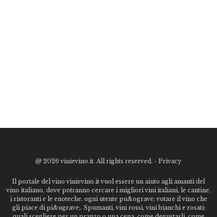
@
2026 vinievino.it. All rights reserved. -
Privacy
Il portale del vino vinievino.it vuol essere un aiuto agli amanti del
vino italiano, dove potranno cercare i migliori vini italiani, le cantine,
i ristoranti e le enoteche. ogni utente pu&ograve; votare il vino che
gli piace di pi&ugrave;. Spumanti, vini rossi, vini bianchi e rosati:
quali scegliere per un pranzo o una cena, come degustarli, come