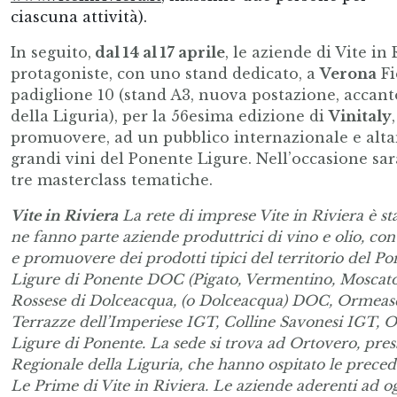
ciascuna attività).
In seguito,
dal 14 al 17 aprile
, le aziende di Vite in
protagoniste, con uno stand dedicato, a
Verona
Fi
padiglione 10 (stand A3, nuova postazione, accant
della Liguria), per la 56esima edizione di
Vinitaly
promuovere, ad un pubblico internazionale e altam
grandi vini del Ponente Ligure. Nell’occasione s
tre masterclass tematiche.
Vite in Riviera
La rete di imprese Vite in Riviera è
st
ne fanno parte aziende produttrici di vino e olio, con
e promuovere dei prodotti tipici del territorio del P
Ligure di Ponente DOC (Pigato, Vermentino, Moscato,
Rossese di Dolceacqua, (o Dolceacqua) DOC, Ormeas
Terrazze dell’Imperiese IGT, Colline Savonesi IGT, O
Ligure di Ponente. La sede si trova ad Ortovero, press
Regionale della Liguria, che hanno ospitato le preced
Le Prime di Vite in Riviera.
Le aziende aderenti ad o