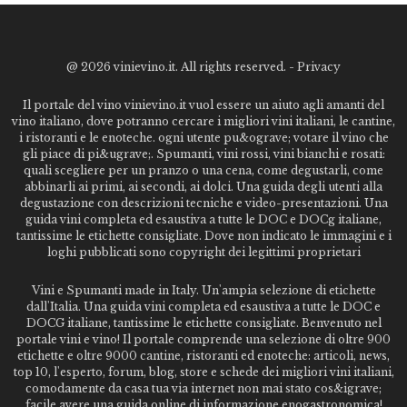
@
2026 vinievino.it. All rights reserved. -
Privacy
Il portale del vino vinievino.it vuol essere un aiuto agli amanti del
vino italiano, dove potranno cercare i migliori vini italiani, le cantine,
i ristoranti e le enoteche. ogni utente pu&ograve; votare il vino che
gli piace di pi&ugrave;. Spumanti, vini rossi, vini bianchi e rosati:
quali scegliere per un pranzo o una cena, come degustarli, come
abbinarli ai primi, ai secondi, ai dolci. Una guida degli utenti alla
degustazione con descrizioni tecniche e video-presentazioni. Una
guida vini completa ed esaustiva a tutte le DOC e DOCg italiane,
tantissime le etichette consigliate. Dove non indicato le immagini e i
loghi pubblicati sono copyright dei legittimi proprietari
Vini e Spumanti made in Italy. Un'ampia selezione di etichette
dall'Italia. Una guida vini completa ed esaustiva a tutte le DOC e
DOCG italiane, tantissime le etichette consigliate. Benvenuto nel
portale vini e vino! Il portale comprende una selezione di oltre 900
etichette e oltre 9000 cantine, ristoranti ed enoteche: articoli, news,
top 10, l'esperto, forum, blog, store e schede dei migliori vini italiani,
comodamente da casa tua via internet non mai stato cos&igrave;
facile avere una guida online di informazione enogastronomica!