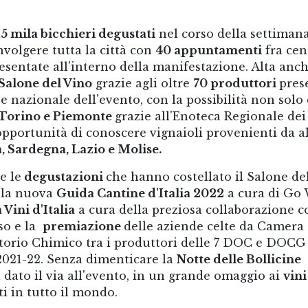
15 mila bicchieri degustati
nel corso della settiman
nvolgere tutta la città con
40 appuntamenti
fra cen
esentate all'interno della manifestazione. Alta anch
Salone del Vino
grazie agli oltre
70 produttori
pres
 nazionale dell'evento, con la possibilità non solo 
Torino e Piemonte
grazie all'Enoteca Regionale dei
opportunità di conoscere vignaioli provenienti da a
, Sardegna, Lazio e Molise.
 e le
degustazioni
che hanno costellato il Salone de
ella nuova
Guida Cantine d'Italia 2022
a cura di Go 
Vini d'Italia
a cura della preziosa collaborazione c
so e la
premiazione
delle aziende celte da Camera 
torio Chimico tra i produttori delle 7 DOC e DOCG
2021-22. Senza dimenticare la
Notte delle Bollicine
 dato il via all'evento, in un grande omaggio ai
vini
i in tutto il mondo.