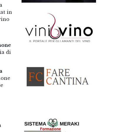
a
at in
vino
rsone
ia di
a
zione
he
a