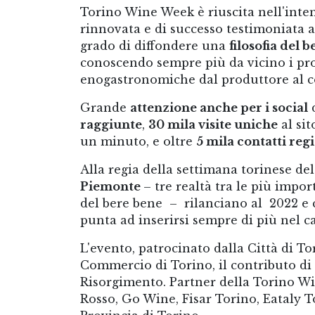
Torino Wine Week è riuscita nell'inte
rinnovata e di successo testimoniata 
grado di diffondere una
filosofia del b
conoscendo sempre più da vicino i produ
enogastronomiche dal produttore al 
Grande
attenzione anche per i social
d
raggiunte
,
30 mila visite uniche
al si
un minuto, e oltre
5 mila contatti regi
Alla regia della settimana torinese de
Piemonte
– tre realtà tra le più impo
del bere bene – rilanciano al 2022 
punta ad inserirsi sempre di più nel c
L'evento, patrocinato dalla Città di To
Commercio di Torino, il contributo di
Risorgimento. Partner della Torino W
Rosso, Go Wine, Fisar Torino, Eataly 