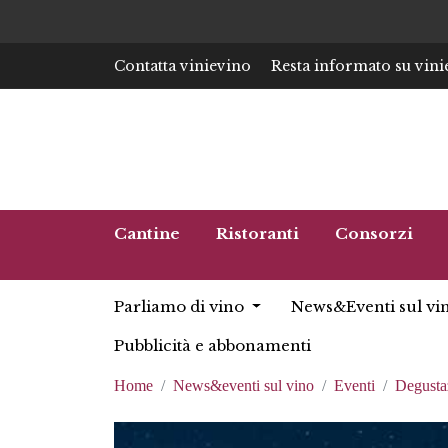
Contatta vinievino
Resta informato su vini
Cantine
Ristoranti
Consorzi
Parliamo di vino
News&Eventi sul vi
Pubblicità e abbonamenti
Home
News&eventi sul vino
Eventi
Degusta