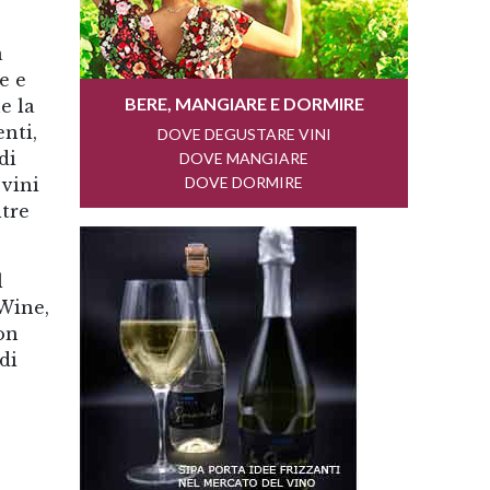
a
e e
e la
enti,
di
 vini
ltre
l
Wine,
on
di