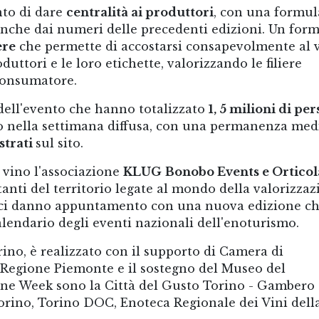
nto di dare
centralità ai produttori
, con una formul
anche dai numeri delle precedenti edizioni. Un form
ere
che permette di accostarsi consapevolmente al 
ttori e le loro etichette, valorizzando le filiere
consumatore.
ell'evento che hanno totalizzato
1, 5 milioni di pe
to nella settimana diffusa, con una permanenza med
strati
sul sito.
l vino l'associazione
KLUG
Bonobo Events e Orticol
rtanti del territorio legate al mondo della valorizza
e ci danno appuntamento con una nuova edizione c
alendario degli eventi nazionali dell'enoturismo.
rino, è realizzato con il supporto di Camera di
 Regione Piemonte e il sostegno del Museo del
ine Week sono la Città del Gusto Torino - Gambero
Torino, Torino DOC, Enoteca Regionale dei Vini dell